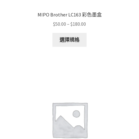
MIPO Brother LC163 彩色墨盒
Price
$
50.00
–
$
180.00
range:
This
$50.00
選擇規格
product
through
has
$180.00
multiple
variants.
The
options
may
be
chosen
on
the
product
page