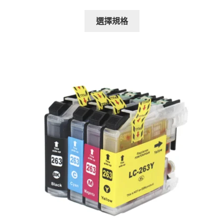
range:
This
$60.00
選擇規格
product
through
has
$200.00
multiple
variants.
The
options
may
be
chosen
on
the
product
page