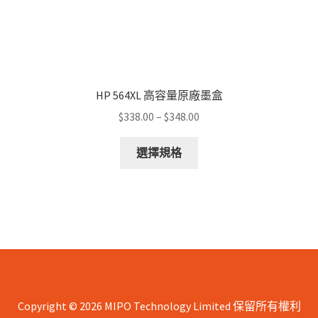
HP 564XL 高容量原廠墨盒
Price
$
338.00
–
$
348.00
range:
This
$338.00
選擇規格
product
through
has
$348.00
multiple
variants.
The
options
may
be
chosen
Copyright © 2026 MIPO Technology Limited 保留所有權利