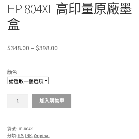
HP 804XL 高印量原廠墨
盒
Price
$
348.00
–
$
398.00
range:
$348.00
顏色
through
$398.00
HP
加入購物車
804XL
高
印
量
貨號:
HP-804XL
分類:
HP
,
INK
,
Original
原