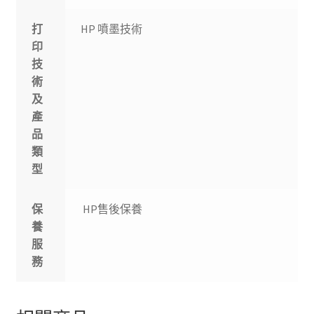
打
HP 噴墨技術
印
技
術
及
產
品
類
型
保
HP售後保養
養
服
務