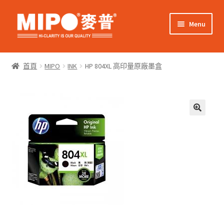
Skip
Skip
Menu
to
to
navigation
content
Expand
網上購物
child
首頁
MIPO
INK
HP 804XL 高印量原廠墨盒
menu
Expand
關於我們
child
menu
Expand
零售客戶
child
menu
Expand
商業客戶
child
menu
我的帳戶