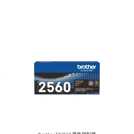
d
arity