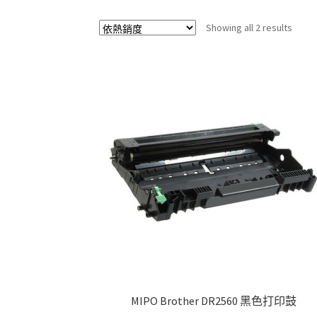
Sorte
Showing all 2 results
by
popul
MIPO Brother DR2560 黑色打印鼓