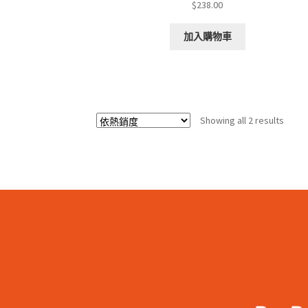
$
238.00
加入購物車
Sorte
Showing all 2 results
by
popul