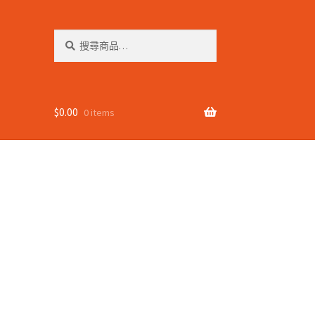
搜
搜
尋
尋
關
鍵
字:
$
0.00
0 items