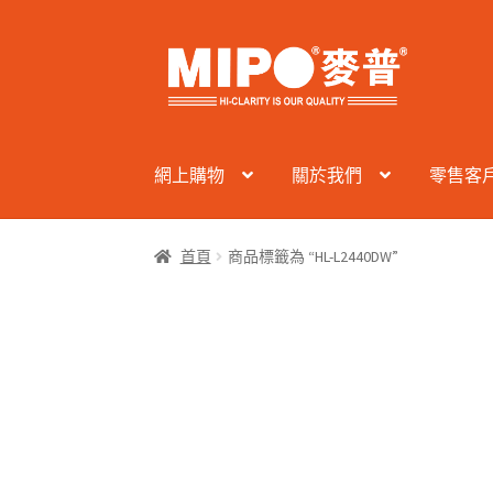
Skip
Skip
to
to
navigation
content
網上購物
關於我們
零售客
首頁
商品標籤為 “HL-L2440DW”