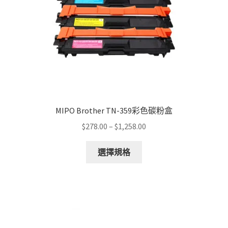
MIPO Brother TN-359彩色碳粉盒
Price
$
278.00
–
$
1,258.00
range:
This
$278.00
選擇規格
product
through
has
$1,258.00
multiple
variants.
The
options