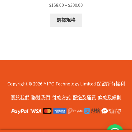
Price
$
158.00
–
$
300.00
range:
This
$158.00
選擇規格
product
through
has
$300.00
multiple
variants.
The
options
may
be
chosen
Copyright © 2026 MIPO Technology Limited 保留所有權利
on
關於我們
聯繫我們
付款方式
配送及運費
條款及細則
the
product
page