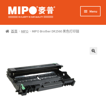
Skip
Skip
Menu
to
to
navigation
content
Expand
網上購物
child
首頁
MIPO
MIPO Brother DR2560 黑色打印鼓
menu
Expand
關於我們
child
menu
Expand
零售客戶
child
menu
Expand
商業客戶
child
menu
我的帳戶