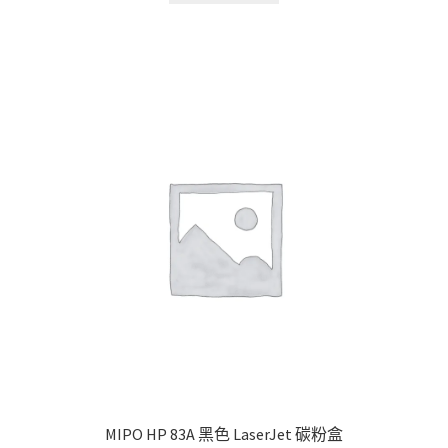
through
has
$846.00
multiple
variants.
The
options
may
be
chosen
on
the
product
page
MIPO HP 83A 黑色 LaserJet 碳粉盒