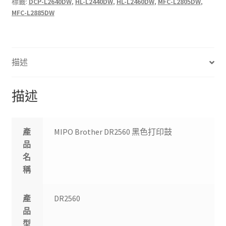
標籤:
DCP-L2640DW
,
HL-L2440DW
,
HL-L2460DW
,
MFC-L2805DW
,
印
MFC-L2885DW
鼓
數
量
描述
描述
產
MIPO Brother DR2560 黑色打印鼓
品
名
稱
產
DR2560
品
型