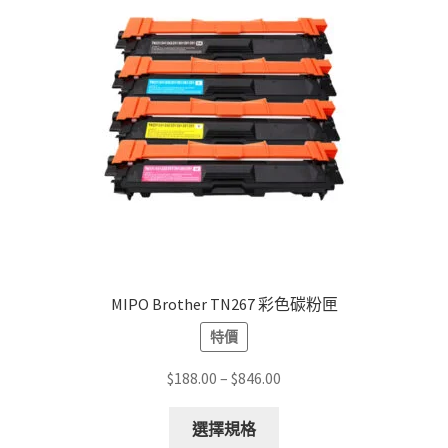
may
be
chosen
on
the
product
page
MIPO Brother TN267 彩色碳粉匣
特價
Price
$
188.00
–
$
846.00
range:
This
$188.00
選擇規格
product