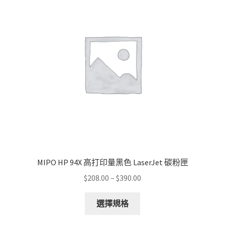
MIPO HP 94X 高打印量黑色 LaserJet 碳粉匣
Price
$
208.00
–
$
390.00
range:
This
$208.00
選擇規格
product
through
has