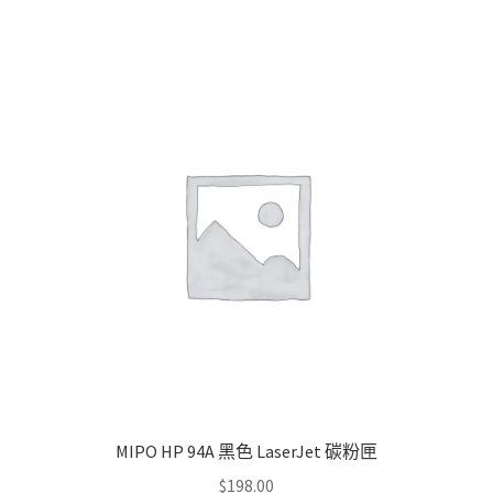
$390.00
multiple
variants.
The
options
may
be
chosen
on
the
product
page
MIPO HP 94A 黑色 LaserJet 碳粉匣
$
198.00