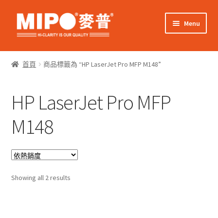
Skip
Skip
Menu
to
to
navigation
content
Expand
網上購物
child
首頁
商品標籤為 “HP LaserJet Pro MFP M148”
menu
Expand
關於我們
child
HP LaserJet Pro MFP
menu
Expand
零售客戶
child
M148
menu
Expand
商業客戶
child
menu
我的帳戶
Sorted
Showing all 2 results
by
popularity