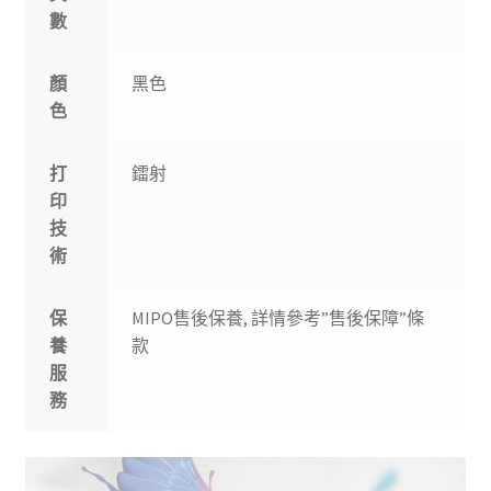
數
顏
黑色
色
打
鐳射
印
技
術
保
MIPO售後保養, 詳情參考”售後保障”條
養
款
服
務