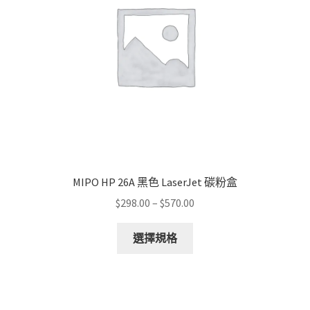
MIPO HP 26A 黑色 LaserJet 碳粉盒
Price
$
298.00
–
$
570.00
range:
This
$298.00
選擇規格
product
through
has
$570.00
multiple
variants.