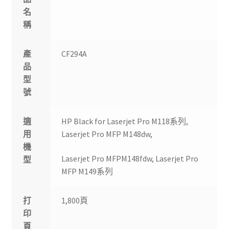
名
稱
產
CF294A
品
型
號
適
HP Black for Laserjet Pro M118系列,
用
Laserjet Pro MFP M148dw,
機
Laserjet Pro MFPM148fdw, Laserjet Pro
型
MFP M149系列
打
1,800頁
印
頁