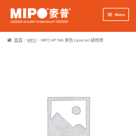
Skip
Skip
Menu
to
to
navigation
content
Expand
網上購物
child
首頁
MIPO
MIPO HP 94A 黑色 LaserJet 碳粉匣
menu
Expand
關於我們
child
menu
Expand
零售客戶
child
menu
Expand
商業客戶
child
menu
我的帳戶