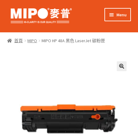
Skip
Skip
Menu
to
to
navigation
content
Expand
網上購物
child
首頁
MIPO
MIPO HP 48A 黑色 LaserJet 碳粉匣
menu
Expand
關於我們
child
menu
Expand
零售客戶
child
menu
Expand
商業客戶
child
menu
我的帳戶