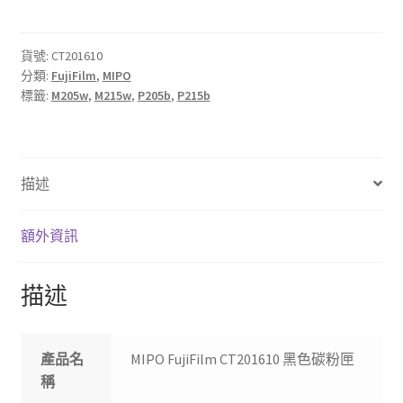
CT201610
黑
色
貨號:
CT201610
分類:
FujiFilm
,
MIPO
碳
標籤:
M205w
,
M215w
,
P205b
,
P215b
粉
匣
數
量
描述
額外資訊
描述
產品名
MIPO FujiFilm CT201610 黑色碳粉匣
稱