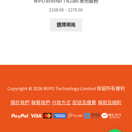
MIPO Brother TN2380 黑色碳粉
Price
$
168.00
–
$
370.00
range:
This
$168.00
選擇規格
product
through
has
$370.00
multiple
variants.
The
options
may
be
chosen
Copyright © 2026 MIPO Technology Limited 保留所有權利
on
關於我們
聯繫我們
付款方式
配送及運費
條款及細則
the
product
page