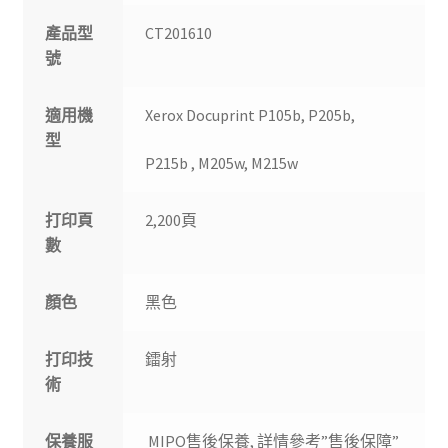
產品型
CT201610
號
適用機
Xerox Docuprint P105b, P205b,
型
P215b , M205w, M215w
打印頁
2,200頁
數
顏色
黑色
打印技
鐳射
術
保養服
MIPO售後保養, 詳情參考”售後保障”