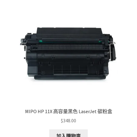
The
options
may
be
chosen
on
the
product
page
MIPO HP 11X 高容量黑色 LaserJet 碳粉盒
$
348.00
加入購物車