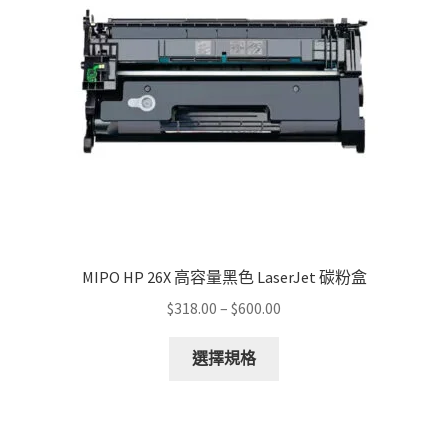
MIPO HP 26X 高容量黑色 LaserJet 碳粉盒
Price
$
318.00
–
$
600.00
range:
This
$318.00
選擇規格
product
through
has
$600.00
multiple
variants.