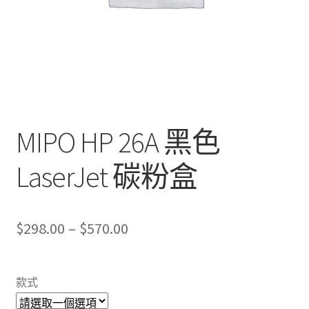
MIPO HP 26A 黑色
LaserJet 碳粉盒
Price
$
298.00
–
$
570.00
range:
$298.00
款式
through