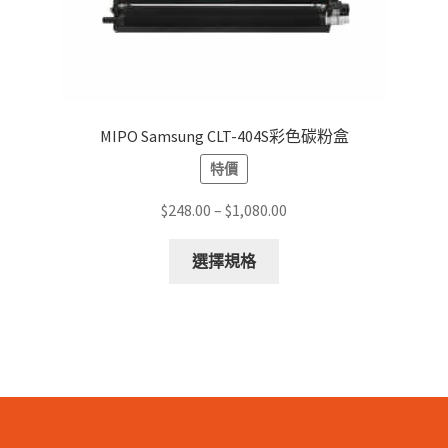
MIPO Samsung CLT-404S彩色碳粉盒
特價
Price
$
248.00
–
$
1,080.00
range:
This
$248.00
選擇規格
product
through
has
$1,080.00
multiple
variants.
The
options
may