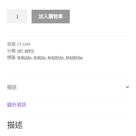
$570.00
MIPO
加入購物車
HP
26A
黑
色
貨號:
CF226A
分類:
HP
,
MIPO
LaserJet
標籤:
M402dn
,
M402n
,
M426fdn
,
M426fdw
碳
粉
盒
數
描述
量
額外資訊
描述