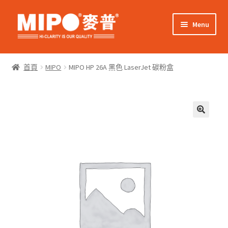
Skip
Skip
Menu
to
to
navigation
content
Expand
網上購物
child
首頁
MIPO
MIPO HP 26A 黑色 LaserJet 碳粉盒
menu
Expand
關於我們
child
menu
Expand
零售客戶
child
menu
Expand
商業客戶
child
menu
我的帳戶