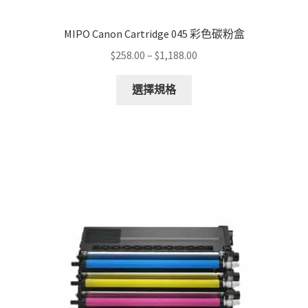
MIPO Canon Cartridge 045 彩色碳粉盒
Price
$
258.00
–
$
1,188.00
range:
This
$258.00
選擇規格
product
through
has
$1,188.00
multiple
variants.
The
options
may
be
chosen
on
the
product
page