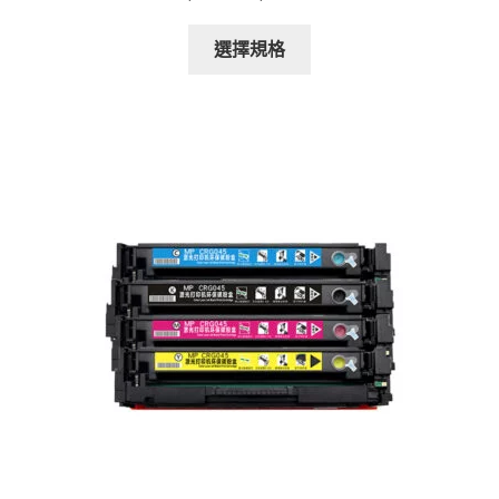
range:
This
$108.00
選擇規格
product
through
has
$200.00
multiple
variants.
The
options
may
be
chosen
on
the
product
page