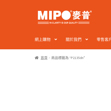
Skip
Skip
to
to
navigation
content
網上購物
關於我們
零售客
首頁
商品標籤為 “P2135dn”