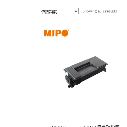
Sorte
Showing all 3 results
by
popul