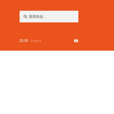
搜
搜
尋
尋
關
鍵
字:
$
0.00
0 items