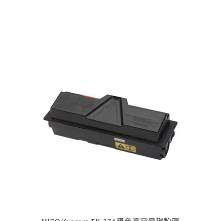
d
arity