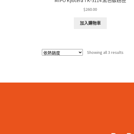
MIPO Kyocera TK-3114 黑色碳粉匣
$
260.00
加入購物車
Sorte
Showing all 3 results
by
popul