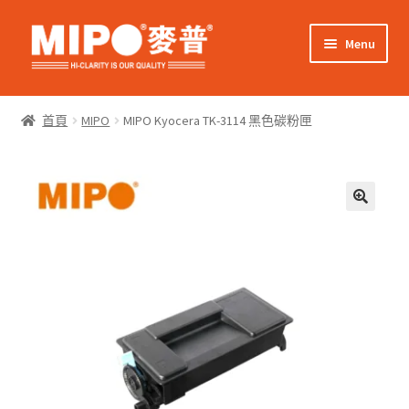
Skip
Skip
Menu
to
to
navigation
content
Expand
網上購物
child
首頁
MIPO
MIPO Kyocera TK-3114 黑色碳粉匣
menu
Expand
關於我們
child
menu
Expand
零售客戶
child
menu
Expand
商業客戶
child
menu
我的帳戶