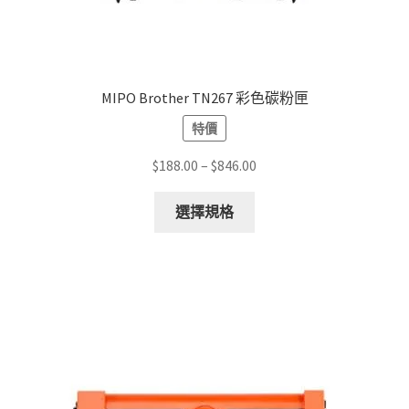
MIPO Brother TN267 彩色碳粉匣
特價
Price
$
188.00
–
$
846.00
range:
This
$188.00
選擇規格
product
through
has
$846.00
multiple
variants.
The
options
may
be
chosen