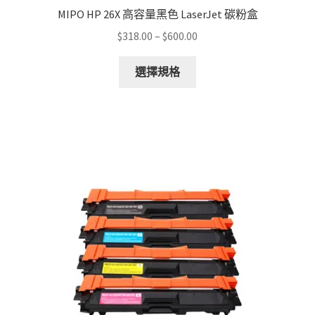
MIPO HP 26X 高容量黑色 LaserJet 碳粉盒
Price
$
318.00
–
$
600.00
range:
This
$318.00
選擇規格
product
through
has
$600.00
multiple
variants.
The
options
may
be
chosen
on
the
product
page