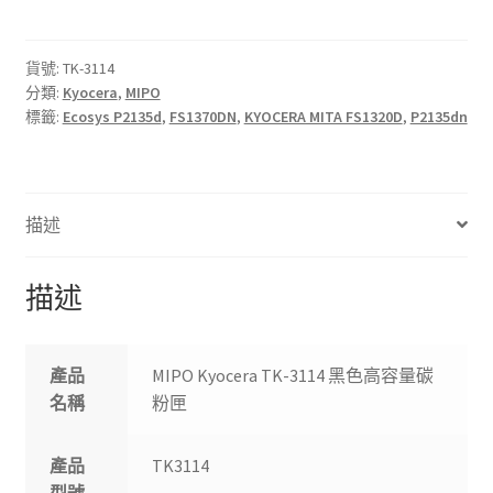
TK-
3114
黑
貨號:
TK-3114
分類:
Kyocera
,
MIPO
色
標籤:
Ecosys P2135d
,
FS1370DN
,
KYOCERA MITA FS1320D
,
P2135dn
碳
粉
匣
數
描述
量
描述
產品
MIPO Kyocera TK-3114 黑色高容量碳
名稱
粉匣
產品
TK3114