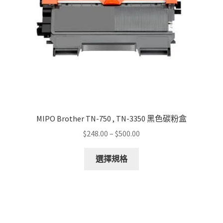
on
the
product
page
MIPO Brother TN-750 , TN-3350 黑色碳粉盒
Price
$
248.00
–
$
500.00
range:
This
$248.00
選擇規格
product
through
has
$500.00
multiple
variants.
The