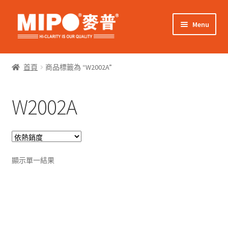
Skip
Skip
Menu
to
to
navigation
content
Expand
網上購物
child
首頁
商品標籤為 “W2002A”
menu
Expand
關於我們
child
W2002A
menu
Expand
零售客戶
child
menu
Expand
商業客戶
child
menu
我的帳戶
顯示單一結果