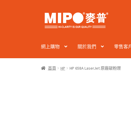
Skip
Skip
to
to
navigation
content
網上購物
關於我們
零售客
首頁
HP
HP 658A LaserJet 原廠碳粉匣