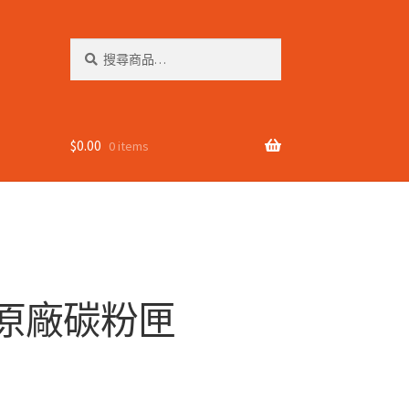
搜
搜
尋
尋
關
鍵
字:
$
0.00
0 items
Jet 原廠碳粉匣