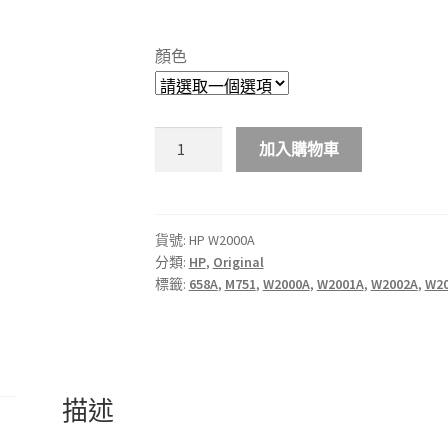
range:
$1,888.00
顏色
through
$2,688.00
HP
加入購物車
658A
LaserJet
原
廠
貨號:
HP W2000A
分類:
HP
,
Original
碳
標籤:
658A
,
M751
,
W2000A
,
W2001A
,
W2002A
,
W2
粉
匣
數
量
描述