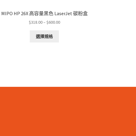
MIPO HP 26X 高容量黑色 LaserJet 碳粉盒
Price
$
318.00
–
$
600.00
range:
This
$318.00
選擇規格
product
through
has
$600.00
multiple
variants.
The
options
may
be
chosen
on
the
product
page