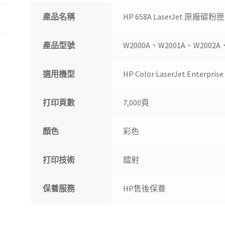
產品名稱
HP 658A LaserJet 原廠碳粉匣
產品型號
W2000A、W2001A、W2002A
適用機型
HP Color LaserJet Enterp
打印頁數
7,000頁
顏色
彩色
打印技術
鐳射
保養服務
HP售後保養