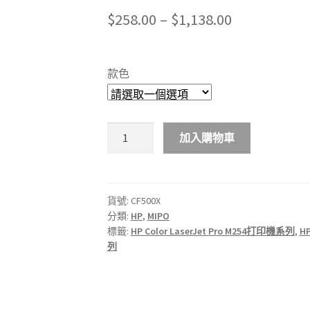
Price
$
258.00
–
$
1,138.00
range:
$258.00
款色
through
$1,138.00
MIPO
加入購物車
HP
202X
高
打
貨號:
CF500X
分類:
HP
,
MIPO
印
標籤:
HP Color LaserJet Pro M254打印機系列
,
H
量
列
彩
色
LaserJet
碳