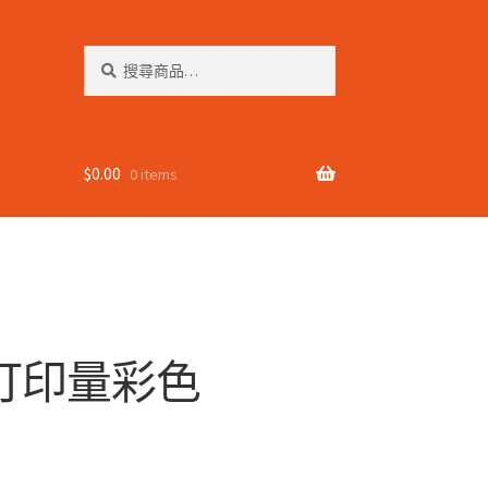
搜
搜
尋
尋
關
鍵
字:
$
0.00
0 items
X 高打印量彩色