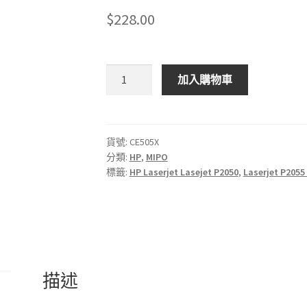
$
228.00
MIPO
加入購物車
HP
05X
高
容
貨號:
CE505X
分類:
HP
,
MIPO
量
標籤:
HP Laserjet Lasejet P2050
,
Laserjet P2055
黑
色
LaserJet
碳
粉
盒
描述
數
量