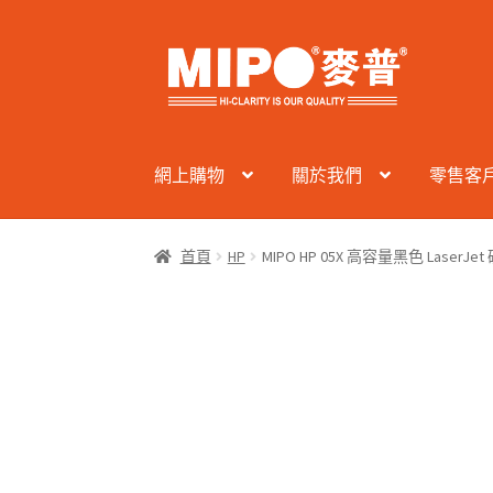
Skip
Skip
to
to
navigation
content
網上購物
關於我們
零售客
首頁
HP
MIPO HP 05X 高容量黑色 LaserJe