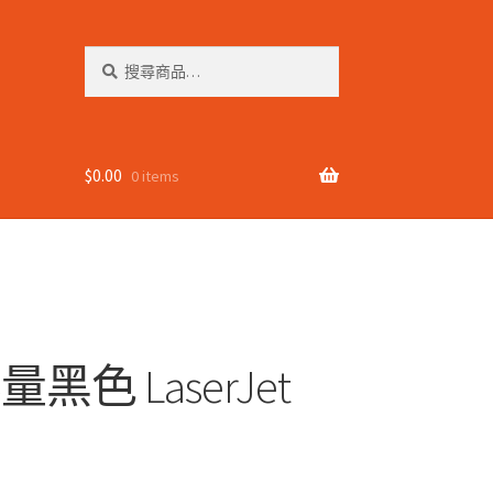
搜
搜
尋
尋
關
鍵
字:
$
0.00
0 items
容量黑色 LaserJet