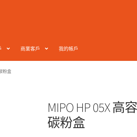
戶
商業客戶
我的帳戶
t 碳粉盒
MIPO HP 05X 高
碳粉盒