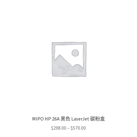
MIPO HP 26A 黑色 LaserJet 碳粉盒
Price
$
298.00
–
$
570.00
range: