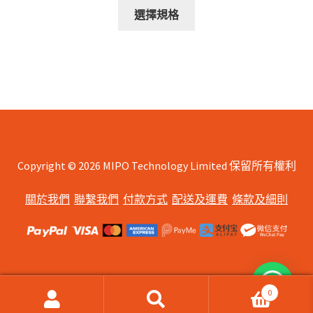
This
$298.00
選擇規格
product
through
has
$570.00
multiple
variants.
The
options
may
be
chosen
Copyright © 2026 MIPO Technology Limited 保留所有權利
on
關於我們
聯繫我們
付款方式
配送及運費
條款及細則
the
product
page
0
搜
搜