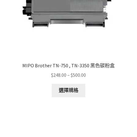
MIPO Brother TN-750 , TN-3350 黑色碳粉盒
Price
$
248.00
–
$
500.00
range:
This
$248.00
選擇規格
product
through
has
$500.00
multiple
variants.
The
options