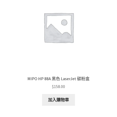
may
be
chosen
on
the
product
page
MIPO HP 88A 黑色 LaserJet 碳粉盒
$
158.00
加入購物車