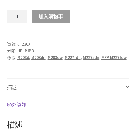
$440.00
MIPO
加入購物車
HP
30X
大
容
貨號:
CF230X
分類:
HP
,
MIPO
量
標籤:
M203d
,
M203dn
,
M203dw
,
M227fdn
,
M227sdn
,
MFP M227fdw
黑
色
LaserJet
碳
描述
粉
匣
數
額外資訊
量
描述