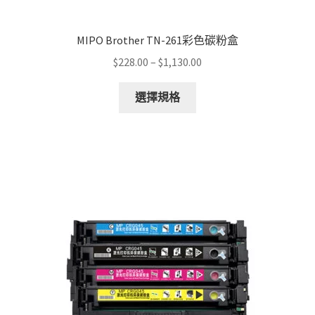
MIPO Brother TN-261彩色碳粉盒
Price
$
228.00
–
$
1,130.00
range:
This
$228.00
選擇規格
product
through
has
$1,130.00
multiple
variants.
The
options
may
be
chosen
on
the
product