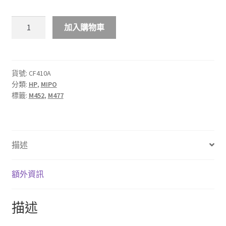
$1,260.00
MIPO
加入購物車
HP
410A
彩
色
貨號:
CF410A
分類:
HP
,
MIPO
LaserJet
標籤:
M452
,
M477
碳
粉
盒
數
描述
量
額外資訊
描述