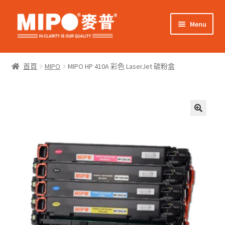
Skip
Skip
Menu
to
to
navigation
content
Expand
網上購物
child
首頁
MIPO
MIPO HP 410A 彩色 LaserJet 碳粉盒
menu
Expand
關於我們
child
menu
Expand
零售客戶
child
menu
Expand
商業客戶
child
menu
我的帳戶