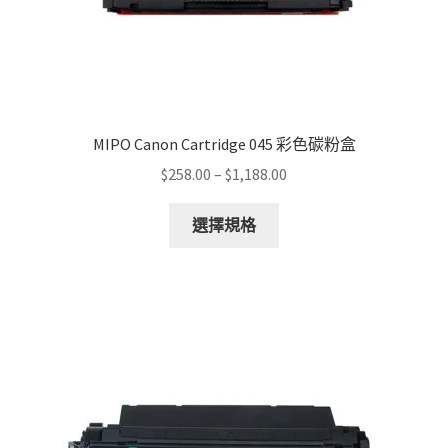
page
MIPO Canon Cartridge 045 彩色碳粉盒
Price
$
258.00
–
$
1,188.00
range:
This
$258.00
選擇規格
product
through
has
$1,188.00
multiple
variants.
The
options
may
be
chosen