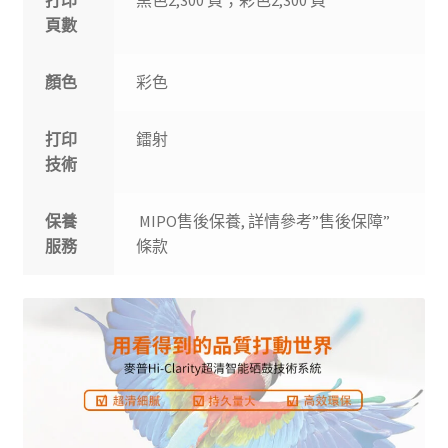
打印
黑色2,300 頁；彩色2,300 頁
頁數
顏色
彩色
打印
鐳射
技術
保養
MIPO售後保養, 詳情參考”售後保障”
服務
條款