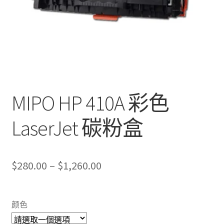
MIPO HP 410A 彩色
LaserJet 碳粉盒
Price
$
280.00
–
$
1,260.00
range:
$280.00
颜色
through