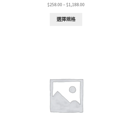
Price
$
258.00
–
$
1,188.00
range:
This
$258.00
選擇規格
product
through
has
$1,188.00
multiple
variants.
The
options
may
be
chosen
on
the
product
page