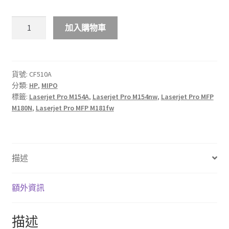
$810.00
MIPO
加入購物車
HP
204A
彩
色
貨號:
CF510A
分類:
HP
,
MIPO
LaserJet
標籤:
Laserjet Pro M154A
,
Laserjet Pro M154nw
,
Laserjet Pro MFP
碳
M180N
,
Laserjet Pro MFP M181fw
粉
匣
數
量
描述
額外資訊
描述