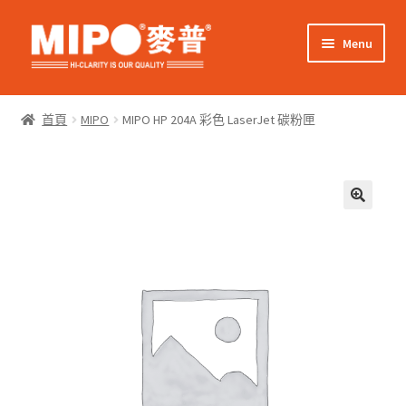
Skip
Skip
Menu
to
to
navigation
content
Expand
網上購物
child
首頁
MIPO
MIPO HP 204A 彩色 LaserJet 碳粉匣
menu
Expand
關於我們
child
menu
Expand
零售客戶
child
menu
Expand
商業客戶
child
menu
我的帳戶