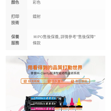
顏色
彩色
打印
鐳射
技術
保養
MIPO售後保養, 詳情參考”售後保障”
服務
條款