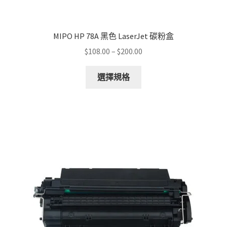
MIPO HP 78A 黑色 LaserJet 碳粉盒
Price
$
108.00
–
$
200.00
range:
This
$108.00
選擇規格
product
through
has
$200.00
multiple
variants.
The
options
may
be
chosen
on
the
product