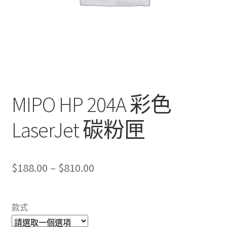
MIPO HP 204A 彩色
LaserJet 碳粉匣
Price
$
188.00
–
$
810.00
range:
$188.00
款式
through