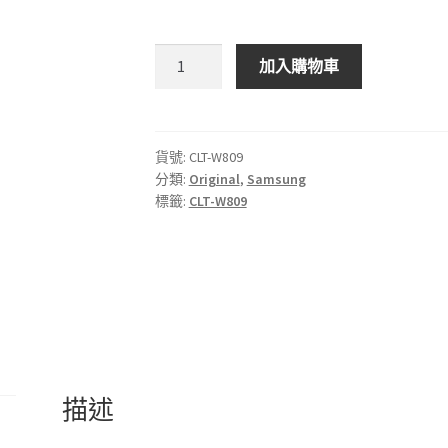
Samsung
加入購物車
CLT-
W809
原
廠
貨號:
CLT-W809
分類:
Original
,
Samsung
廢
標籤:
CLT-W809
粉
匣
數
量
描述