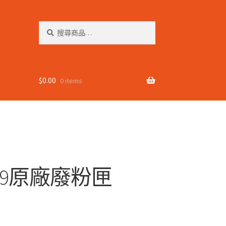
搜
搜
尋
尋
關
鍵
字:
$
0.00
0 items
-W809原廠廢粉匣