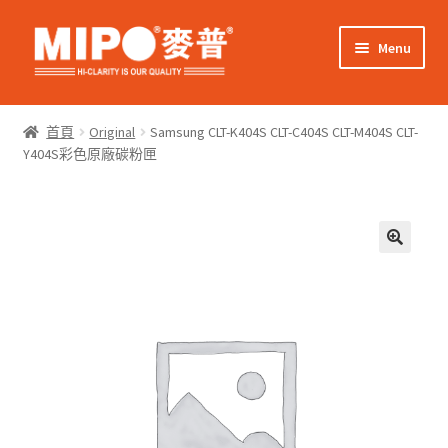
Skip
Skip
Menu
to
to
navigation
content
Expand
網上購物
child
首頁
Original
Samsung CLT-K404S CLT-C404S CLT-M404S CLT-
menu
Expand
Y404S彩色原廠碳粉匣
關於我們
child
menu
Expand
零售客戶
child
menu
Expand
商業客戶
child
menu
我的帳戶