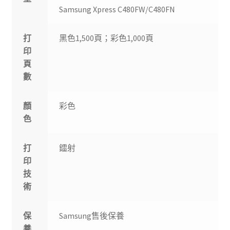
Samsung Xpress C480FW/C480FN
打
黑色1,500頁；彩色1,000頁
印
頁
數
顏
彩色
色
打
鐳射
印
技
術
保
Samsung售後保養
養