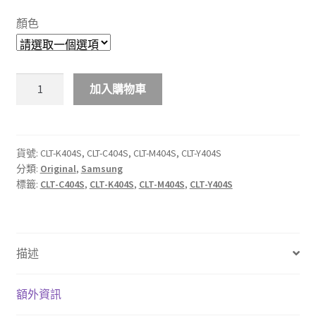
$488.00
顏色
through
$528.00
Samsung
加入購物車
CLT-
K404S
CLT-
C404S
貨號:
CLT-K404S, CLT-C404S, CLT-M404S, CLT-Y404S
分類:
Original
,
Samsung
CLT-
標籤:
CLT-C404S
,
CLT-K404S
,
CLT-M404S
,
CLT-Y404S
M404S
CLT-
Y404S
彩
描述
色
原
廠
額外資訊
碳