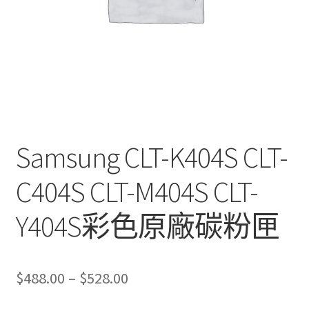
Samsung CLT-K404S CLT-
C404S CLT-M404S CLT-
Y404S彩色原廠碳粉匣
Price
$
488.00
–
$
528.00
range: