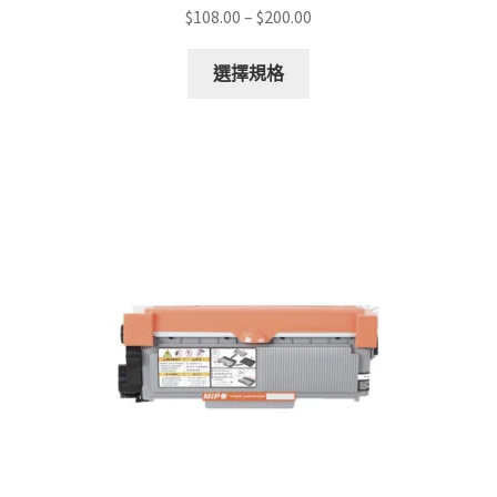
Price
$
108.00
–
$
200.00
range:
This
$108.00
選擇規格
product
through
has
$200.00
multiple
variants.
The
options
may
be
chosen
on
the
product
page