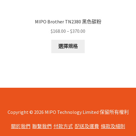
MIPO Brother TN2380 黑色碳粉
Price
$
168.00
–
$
370.00
range:
This
$168.00
選擇規格
product
through
has
$370.00
multiple
variants.
The
options
may
be
chosen
Copyright © 2026 MIPO Technology Limited 保留所有權利
on
關於我們
聯繫我們
付款方式
配送及運費
條款及細則
the
product