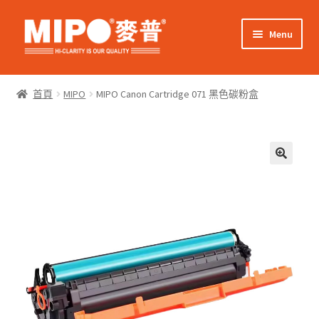
Skip
Skip
Menu
to
to
navigation
content
Expand
網上購物
child
首頁
MIPO
MIPO Canon Cartridge 071 黑色碳粉盒
menu
Expand
關於我們
child
menu
Expand
零售客戶
child
menu
Expand
商業客戶
child
menu
我的帳戶