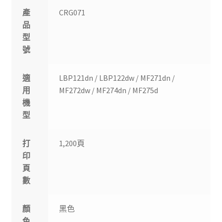
產
CRG071
品
型
號
適
LBP121dn / LBP122dw / MF271dn /
用
MF272dw / MF274dn / MF275d
機
型
打
1,200頁
印
頁
數
顏
黑色
色