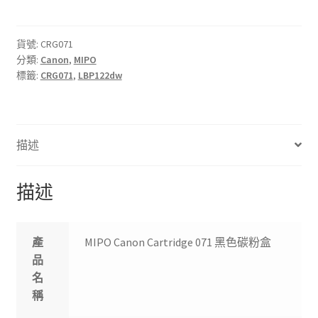
Cartridge
071
黑
貨號:
CRG071
分類:
Canon
,
MIPO
色
標籤:
CRG071
,
LBP122dw
碳
粉
盒
數
描述
量
描述
產
MIPO Canon Cartridge 071 黑色碳粉盒
品
名
稱