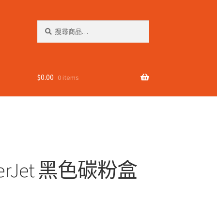
搜
搜
尋
尋
關
鍵
字:
$
0.00
0 items
LaserJet 黑色碳粉盒