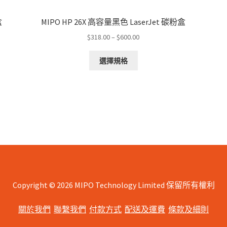
盒
MIPO HP 26X 高容量黑色 LaserJet 碳粉盒
Price
$
318.00
–
$
600.00
range:
This
$318.00
選擇規格
product
through
has
$600.00
multiple
variants.
The
options
may
be
chosen
on
the
Copyright © 2026 MIPO Technology Limited 保留所有權利
product
page
關於我們
聯繫我們
付款方式
配送及運費
條款及細則