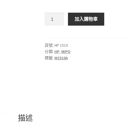
MIPO
加入購物車
HP
151X
LaserJet
黑
貨號:
HP 151X
分類:
HP
,
MIPO
色
標籤:
W1510A
碳
粉
盒
數
量
描述