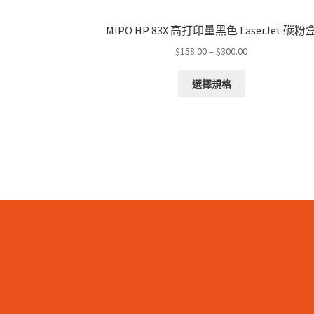
MIPO HP 83X 高打印量黑色 LaserJet 碳粉
Price
$
158.00
–
$
300.00
range:
This
$158.00
選擇規格
product
through
has
$300.00
multiple
variants.
The
options
may
be
chosen
on
the
product
page