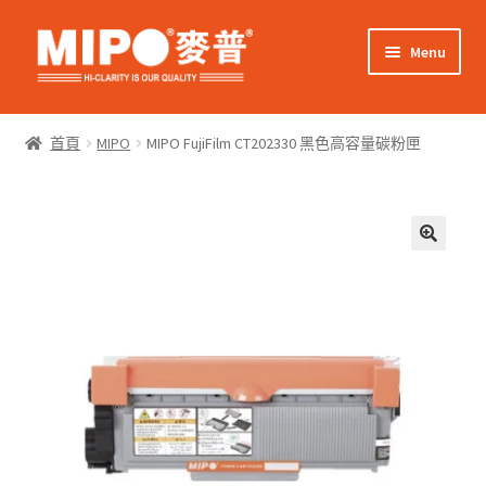
Skip
Skip
Menu
to
to
navigation
content
Expand
網上購物
child
首頁
MIPO
MIPO FujiFilm CT202330 黑色高容量碳粉匣
menu
Expand
關於我們
child
menu
Expand
零售客戶
child
menu
Expand
商業客戶
child
menu
我的帳戶