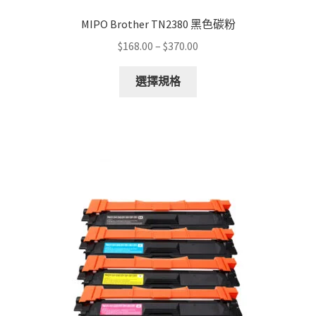
MIPO Brother TN2380 黑色碳粉
Price
$
168.00
–
$
370.00
range:
This
$168.00
選擇規格
product
through
has
$370.00
multiple
variants.
The
options
may
be
chosen
on
the
product
page