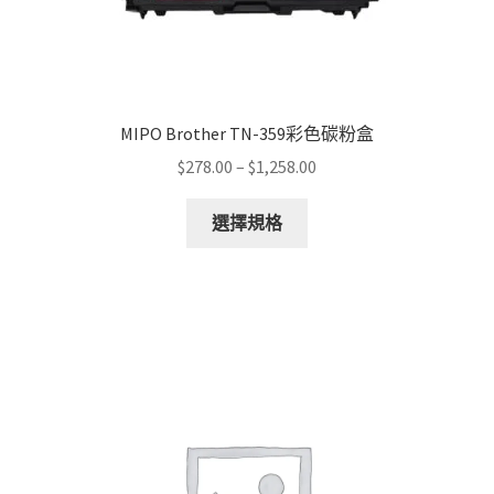
MIPO Brother TN-359彩色碳粉盒
Price
$
278.00
–
$
1,258.00
range:
This
$278.00
選擇規格
product
through
has
$1,258.00
multiple
variants.
The
options
may
be
chosen
on