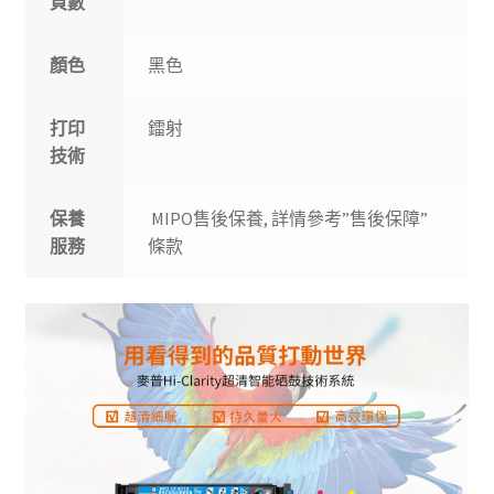
頁數
顏色
黑色
打印
鐳射
技術
保養
MIPO售後保養, 詳情參考”售後保障”
服務
條款