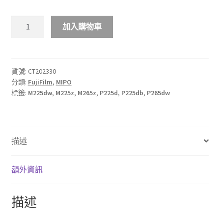
$340.00
MIPO
加入購物車
FujiFilm
CT202330
黑
色
貨號:
CT202330
分類:
FujiFilm
,
MIPO
高
標籤:
M225dw
,
M225z
,
M265z
,
P225d
,
P225db
,
P265dw
容
量
碳
粉
描述
匣
數
量
額外資訊
描述