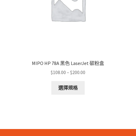
the
product
page
MIPO HP 78A 黑色 LaserJet 碳粉盒
Price
$
108.00
–
$
200.00
range:
This
$108.00
選擇規格
product
through
has
$200.00
multiple
variants.
The
options