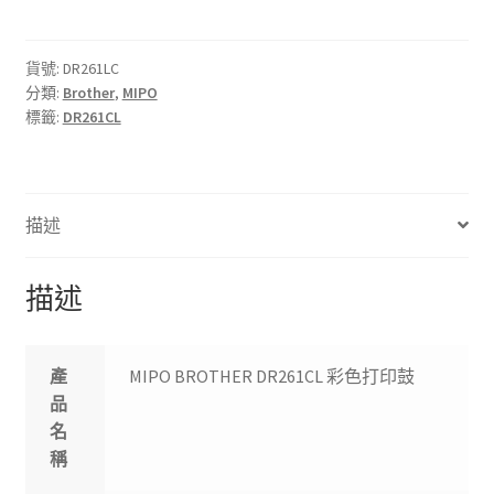
DR261CL
彩
色
貨號:
DR261LC
分類:
Brother
,
MIPO
打
標籤:
DR261CL
印
鼓
數
量
描述
描述
產
MIPO BROTHER DR261CL 彩色打印鼓
品
名
稱