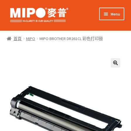
Skip
Skip
Menu
to
to
navigation
content
Expand
網上購物
child
首頁
MIPO
MIPO BROTHER DR261CL 彩色打印鼓
menu
Expand
關於我們
child
menu
Expand
零售客戶
child
menu
Expand
商業客戶
child
menu
我的帳戶