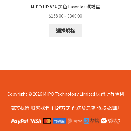
MIPO HP 83A 黑色 LaserJet 碳粉盒
Price
$
158.00
–
$
300.00
range:
This
$158.00
選擇規格
product
through
has
$300.00
multiple
variants.
The
options
may
be
chosen
Copyright © 2026 MIPO Technology Limited 保留所有權利
on
關於我們
聯繫我們
付款方式
配送及運費
條款及細則
the
product
page