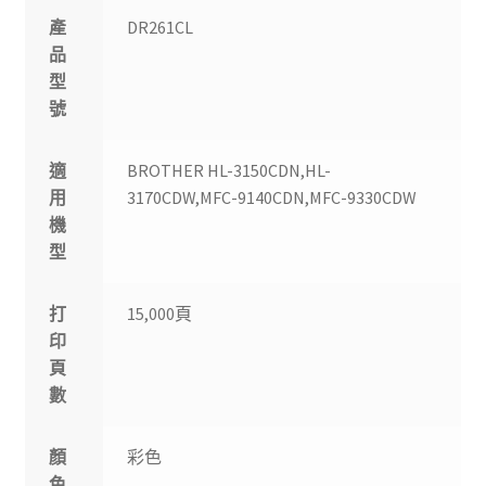
產
DR261CL
品
型
號
適
BROTHER HL-3150CDN,HL-
用
3170CDW,MFC-9140CDN,MFC-9330CDW
機
型
打
15,000頁
印
頁
數
顏
彩色
色