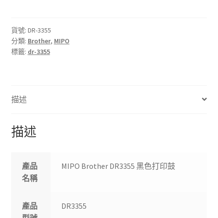
DR-
3355
黑
貨號:
DR-3355
分類:
Brother
,
MIPO
色
標籤:
dr-3355
打
印
鼓
數
描述
量
描述
產品
MIPO Brother DR3355 黑色打印鼓
名稱
產品
DR3355