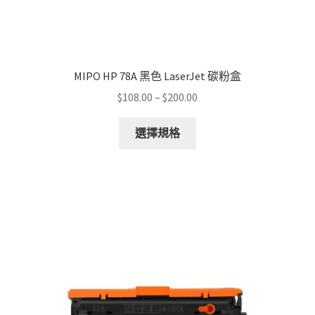
MIPO HP 78A 黑色 LaserJet 碳粉盒
Price
$
108.00
–
$
200.00
range:
This
$108.00
選擇規格
product
through
has
$200.00
multiple
variants.
The
options
may
be
chosen
on