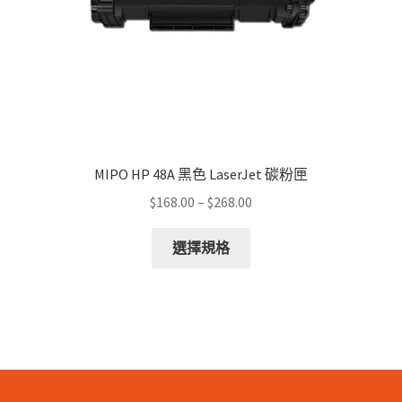
the
product
page
MIPO HP 48A 黑色 LaserJet 碳粉匣
Price
$
168.00
–
$
268.00
range:
This
$168.00
選擇規格
product
through
has
$268.00
multiple
variants.
The
options
may