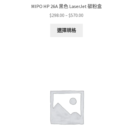
MIPO HP 26A 黑色 LaserJet 碳粉盒
Price
$
298.00
–
$
570.00
range:
This
$298.00
選擇規格
product
through
has
$570.00
multiple
variants.
The
options
may
be
chosen
on
the
product
page