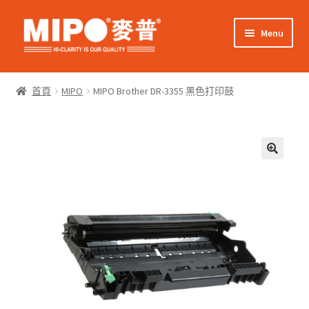
Skip
Skip
Menu
to
to
navigation
content
Expand
網上購物
child
首頁
MIPO
MIPO Brother DR-3355 黑色打印鼓
menu
Expand
關於我們
child
menu
Expand
零售客戶
child
menu
Expand
商業客戶
child
menu
我的帳戶