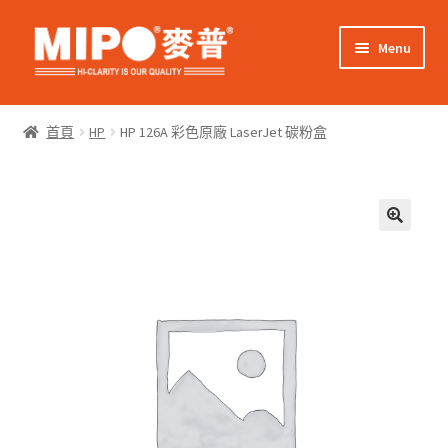
Skip
Skip
Menu
to
to
navigation
content
Expand
網上購物
child
首頁
HP
HP 126A 彩色原廠 LaserJet 碳粉盒
menu
Expand
關於我們
child
menu
Expand
零售客戶
child
menu
Expand
商業客戶
child
menu
我的帳戶