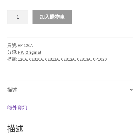
$618.00
HP
加入購物車
126A
彩
色
原
貨號:
HP 126A
分類:
HP
,
Original
廠
標籤:
126A
,
CE310A
,
CE311A
,
CE312A
,
CE313A
,
CP1020
LaserJet
碳
粉
盒
描述
數
量
額外資訊
描述