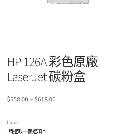
HP 126A 彩色原廠
LaserJet 碳粉盒
Price
$
558.00
–
$
618.00
range:
$558.00
Color
through