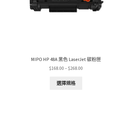
MIPO HP 48A 黑色 LaserJet 碳粉匣
Price
$
168.00
–
$
268.00
range:
This
$168.00
選擇規格
product
through
has
$268.00
multiple
variants.
The
options
may