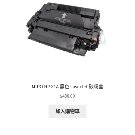
be
chosen
on
the
product
page
MIPO HP 81A 黑色 LaserJet 碳粉盒
$
488.00
加入購物車