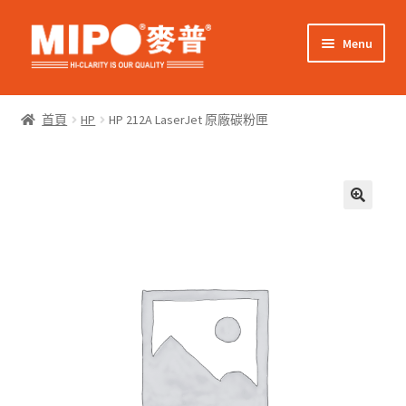
Skip
Skip
Menu
to
to
navigation
content
Expand
網上購物
child
首頁
HP
HP 212A LaserJet 原廠碳粉匣
menu
Expand
關於我們
child
menu
Expand
零售客戶
child
menu
Expand
商業客戶
child
menu
我的帳戶