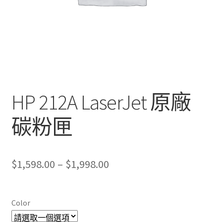
HP 212A LaserJet 原廠
碳粉匣
Price
$
1,598.00
–
$
1,998.00
range:
$1,598.00
Color
through