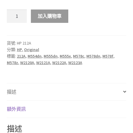
$1,998.00
HP
加入購物車
212A
LaserJet
原
廠
貨號:
HP 212A
分類:
HP
,
Original
碳
標籤:
212A
,
M554dn
,
M555dn
,
M555x
,
M578c
,
M578dn
,
M578f
,
粉
M578z
,
W2120A
,
W2121A
,
W2122A
,
W2123A
匣
數
量
描述
額外資訊
描述