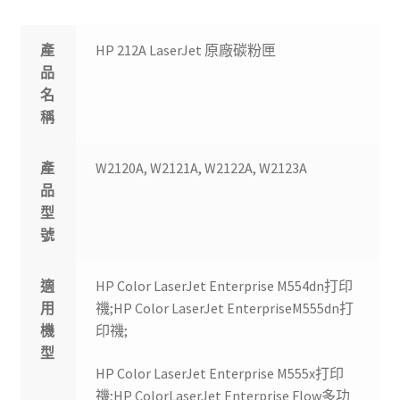
產
HP 212A LaserJet 原廠碳粉匣
品
名
稱
產
W2120A, W2121A, W2122A, W2123A
品
型
號
適
HP Color LaserJet Enterprise M554dn打印
用
禨;HP Color LaserJet EnterpriseM555dn打
機
印禨;
型
HP Color LaserJet Enterprise M555x打印
禨;HP ColorLaserJet Enterprise Flow多功