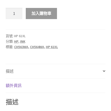
$458.00
HP
加入購物車
61XL
高
容
量
貨號:
HP 61XL
分類:
HP
,
INK
原
標籤:
CH563WA
,
CH564WA
,
HP 61XL
廠
墨
盒
數
描述
量
額外資訊
描述