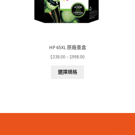
page
HP 65XL 原廠墨盒
Price
$
338.00
–
$
998.00
range:
This
$338.00
選擇規格
product
through
has
$998.00
multiple
variants.
The
options
may
be