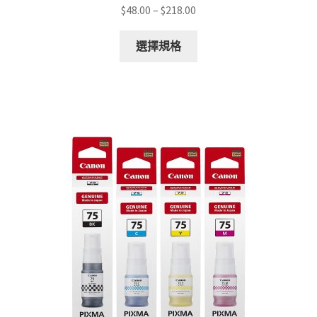
Price
$
48.00
–
$
218.00
range:
This
$48.00
選擇規格
product
through
has
$218.00
multiple
variants.
The
options
may
be
chosen
on
the
product
page