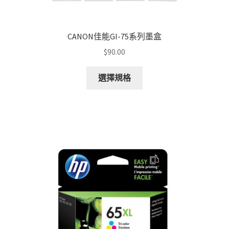
CANON佳能GI-75系列墨盒
$
90.00
This
選擇規格
product
has
multiple
variants.
The
options
may
be
chosen
on
the
product