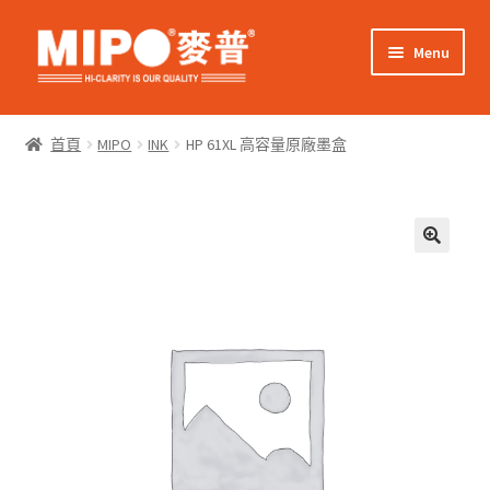
Skip
Skip
Menu
to
to
navigation
content
Expand
網上購物
child
首頁
MIPO
INK
HP 61XL 高容量原廠墨盒
menu
Expand
關於我們
child
menu
Expand
零售客戶
child
menu
Expand
商業客戶
child
menu
我的帳戶