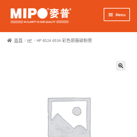
Skip
Skip
Menu
to
to
navigation
content
Expand
網上購物
child
首頁
HP
HP 652A 653A 彩色原廠碳粉匣
menu
Expand
關於我們
child
menu
Expand
零售客戶
child
menu
Expand
商業客戶
child
menu
我的帳戶