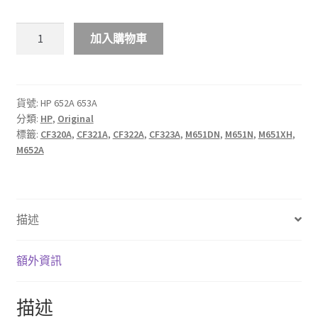
$3,488.00
HP
加入購物車
652A
653A
彩
色
貨號:
HP 652A 653A
分類:
HP
,
Original
原
標籤:
CF320A
,
CF321A
,
CF322A
,
CF323A
,
M651DN
,
M651N
,
M651XH
,
廠
M652A
碳
粉
匣
數
描述
量
額外資訊
描述