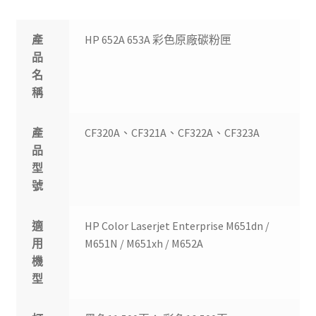
產
HP 652A 653A 彩色原廠碳粉匣
品
名
稱
產
CF320A、CF321A、CF322A、CF323A
品
型
號
適
HP Color Laserjet Enterprise M651dn /
用
M651N / M651xh / M652A
機
型