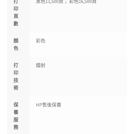
打
黑色11,500頁； 彩色16,500頁
印
頁
數
顏
彩色
色
打
鐳射
印
技
術
保
HP售後保養
養
服
務