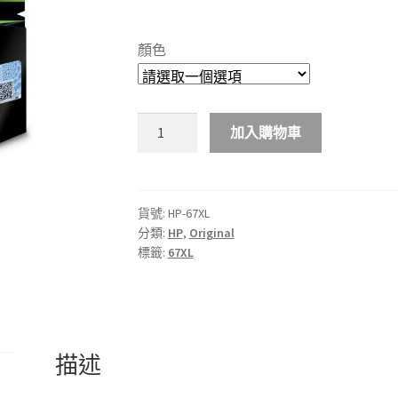
range:
$230.00
顏色
through
$670.00
HP
加入購物車
67XL
原
廠
墨
貨號:
HP-67XL
分類:
HP
,
Original
盒
標籤:
67XL
數
量
描述