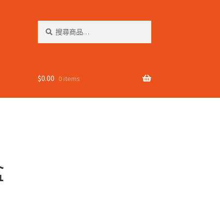
搜
搜
尋
尋
關
鍵
字:
$
0.00
0 items
盒