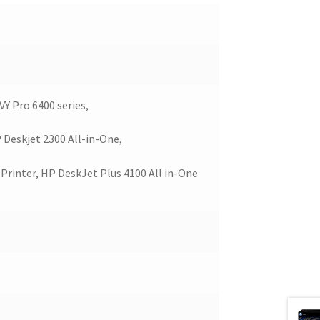
Y Pro 6400 series,
 Deskjet 2300 All-in-One,
Printer, HP DeskJet Plus 4100 All in-One