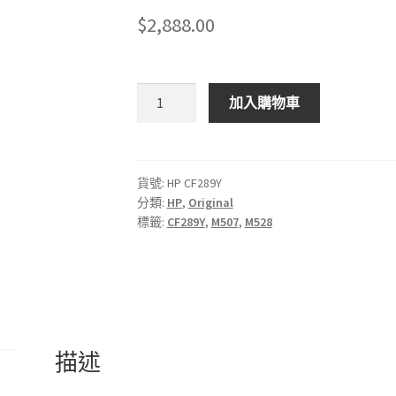
$
2,888.00
HP
加入購物車
89Y
LaserJet
超
高
貨號:
HP CF289Y
分類:
HP
,
Original
打
標籤:
CF289Y
,
M507
,
M528
印
量
黑
色
原
廠
描述
碳
粉