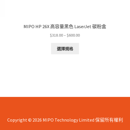
MIPO HP 26X 高容量黑色 LaserJet 碳粉盒
Price
$
318.00
–
$
600.00
range:
This
$318.00
選擇規格
product
through
has
$600.00
multiple
variants.
The
options
may
be
chosen
on
the
Copyright © 2026 MIPO Technology Limited 保留所有權利
product
page