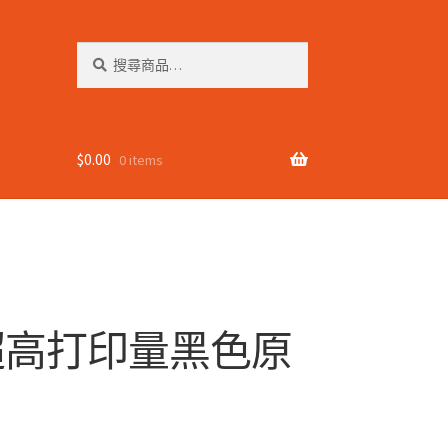
搜
搜
尋
尋
關
鍵
字:
$
0.00
0 items
Jet 超高打印量黑色原