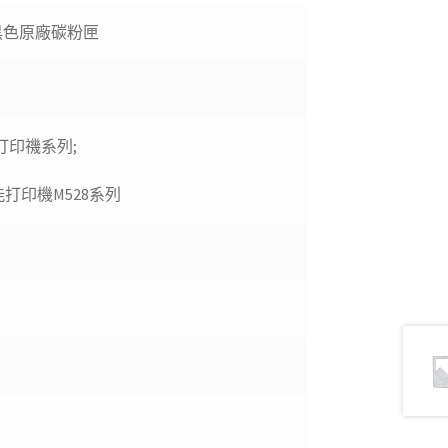
打印量黑色原廠碳粉匣
507打印禨系列;
 多功能打印機M528系列