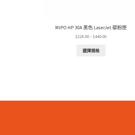
MIPO HP 30A 黑色 LaserJet 碳粉匣
Price
$
228.00
–
$
440.00
range:
This
$228.00
選擇規格
product
through
has
$440.00
multiple
variants.
The
options
may
be
chosen
on
the
product
page