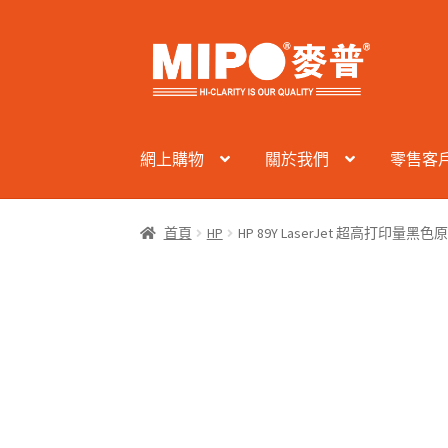
Skip
Skip
to
to
navigation
content
網上購物
關於我們
零售客
首頁
HP
HP 89Y LaserJet 超高打印量黑