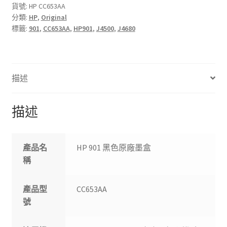
原
貨號:
HP CC653AA
分類:
HP
,
Original
廠
標籤:
901
,
CC653AA
,
HP901
,
J4500
,
J4680
墨
盒
數
量
描述
描述
產品名
HP 901 黑色原廠墨盒
稱
產品型
CC653AA
號