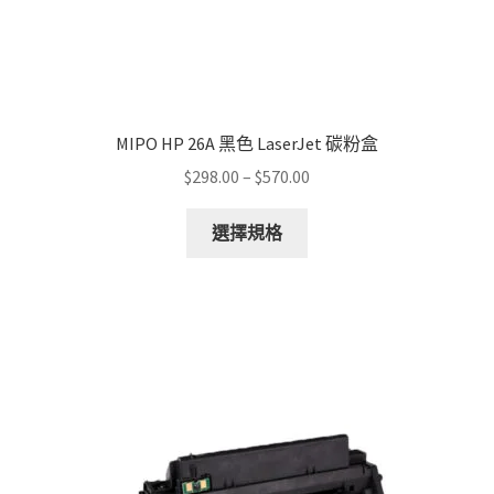
MIPO HP 26A 黑色 LaserJet 碳粉盒
Price
$
298.00
–
$
570.00
range:
This
$298.00
選擇規格
product
through
has
$570.00
multiple
variants.
The
options
may
be
chosen