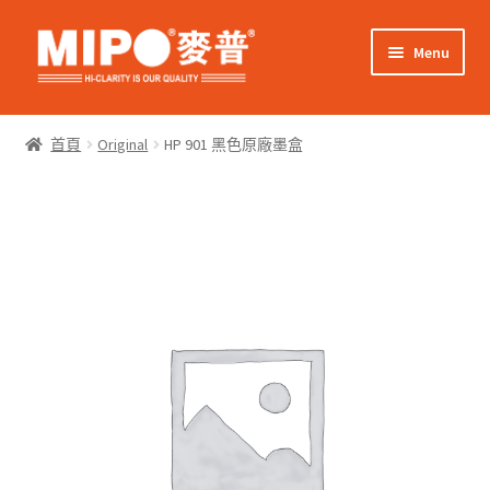
Skip
Skip
Menu
to
to
navigation
content
Expand
網上購物
child
首頁
Original
HP 901 黑色原廠墨盒
menu
Expand
關於我們
child
menu
Expand
零售客戶
child
menu
Expand
商業客戶
child
menu
我的帳戶