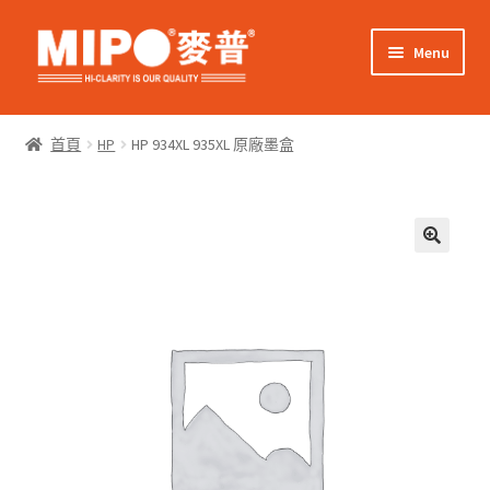
Skip
Skip
Menu
to
to
navigation
content
Expand
網上購物
child
首頁
HP
HP 934XL 935XL 原廠墨盒
menu
Expand
關於我們
child
menu
Expand
零售客戶
child
menu
Expand
商業客戶
child
menu
我的帳戶