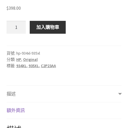
$398.00
$
398.00
HP
加入購物車
934XL
935XL
原
廠
貨號:
hp-934xl-935xl
分類:
HP
,
Original
墨
標籤:
934XL
,
935XL
,
C2P23AA
盒
數
量
描述
額外資訊