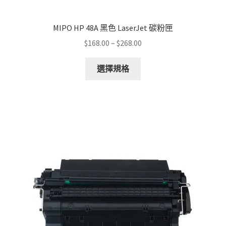
MIPO HP 48A 黑色 LaserJet 碳粉匣
Price
$
168.00
–
$
268.00
range:
This
$168.00
選擇規格
product
through
has
$268.00
multiple
variants.
The
options
may
be
chosen
on
the
product