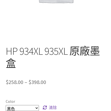
HP 934XL 935XL 原廠墨
盒
Price
$
258.00
–
$
398.00
range:
$258.00
Color
through
清除