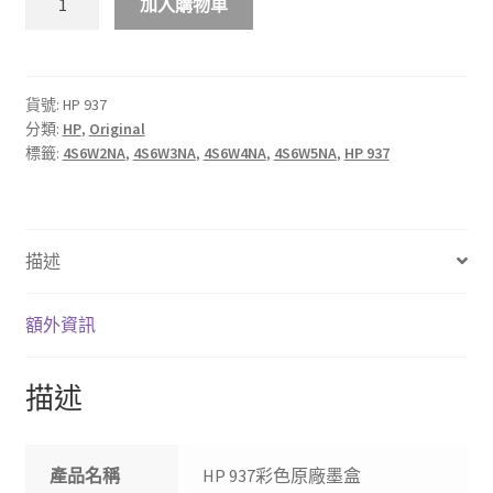
加入購物車
937
彩
色
原
貨號:
HP 937
分類:
HP
,
Original
廠
標籤:
4S6W2NA
,
4S6W3NA
,
4S6W4NA
,
4S6W5NA
,
HP 937
墨
盒
數
量
描述
額外資訊
描述
產品名稱
HP 937彩色原廠墨盒