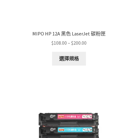
MIPO HP 12A 黑色 LaserJet 碳粉匣
Price
$
108.00
–
$
200.00
range:
This
$108.00
選擇規格
product
through
has
$200.00
multiple
variants.
The
options
may
be
chosen
on