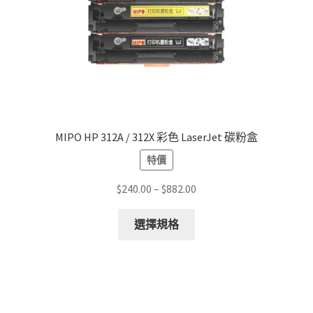
the
product
page
MIPO HP 312A / 312X 彩色 LaserJet 碳粉盒
特價
Price
$
240.00
–
$
882.00
range:
This
$240.00
選擇規格
product
through
has
$882.00
multiple
variants.
The