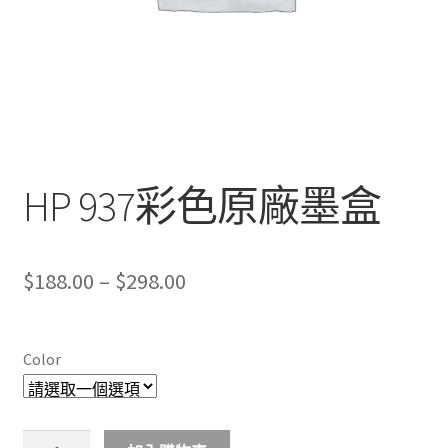
HP 937彩色原廠墨盒
Price
$
188.00
–
$
298.00
range:
$188.00
Color
through
$298.00
HP