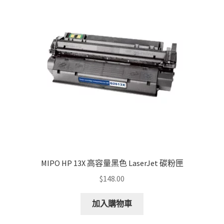
options
may
be
chosen
on
the
product
page
MIPO HP 13X 高容量黑色 LaserJet 碳粉匣
$
148.00
加入購物車