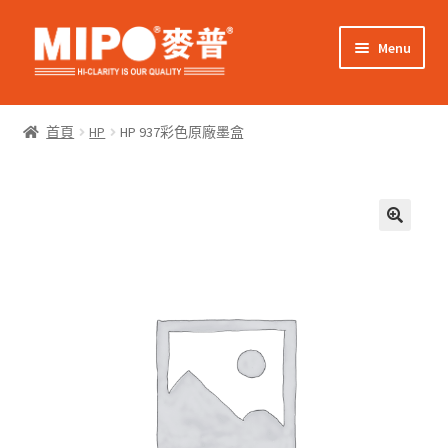
Skip
Skip
Menu
to
to
navigation
content
Expand
網上購物
child
首頁
HP
HP 937彩色原廠墨盒
menu
Expand
關於我們
child
menu
Expand
零售客戶
child
menu
Expand
商業客戶
child
menu
我的帳戶