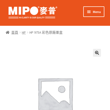
Skip
Skip
Menu
to
to
navigation
content
Expand
網上購物
child
首頁
HP
HP 975A 彩色原廠墨盒
menu
Expand
關於我們
child
menu
Expand
零售客戶
child
menu
Expand
商業客戶
child
menu
我的帳戶