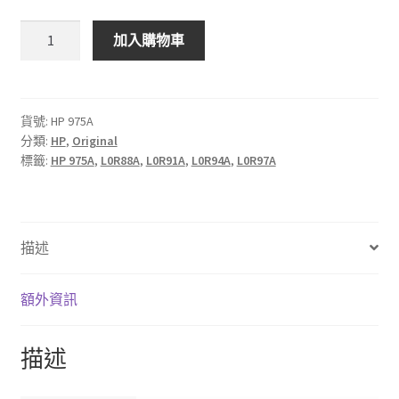
HP
加入購物車
975A
彩
色
原
貨號:
HP 975A
分類:
HP
,
Original
廠
標籤:
HP 975A
,
L0R88A
,
L0R91A
,
L0R94A
,
L0R97A
墨
盒
數
量
描述
額外資訊
描述