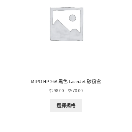
MIPO HP 26A 黑色 LaserJet 碳粉盒
Price
$
298.00
–
$
570.00
range:
This
$298.00
選擇規格
product
through
has
$570.00
multiple
variants.