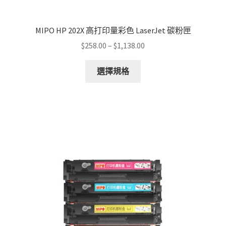
MIPO HP 202X 高打印量彩色 LaserJet 碳粉匣
Price
$
258.00
–
$
1,138.00
range:
This
$258.00
選擇規格
product
through
has
$1,138.00
multiple
variants.
The
options
may
be
chosen
on
the
product