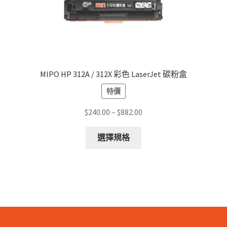
page
MIPO HP 312A / 312X 彩色 LaserJet 碳粉盒
特價
Price
$
240.00
–
$
882.00
range:
This
$240.00
選擇規格
product
through
has
$882.00
multiple
variants.
The
options
may