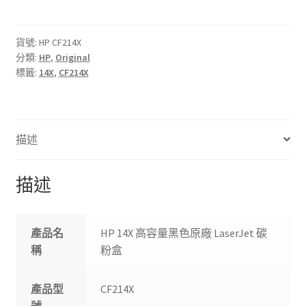
高
容
量
貨號:
HP CF214X
分類:
HP
,
Original
黑
標籤:
14X
,
CF214X
色
原
廠
LaserJet
描述
碳
粉
盒
描述
數
量
產品名
HP 14X 高容量黑色原廠 LaserJet 碳
稱
粉盒
產品型
CF214X