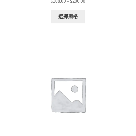
Price
$
108.00
–
$
200.00
range:
This
$108.00
選擇規格
product
through
has
$200.00
multiple
variants.
The
options
may
be
chosen
on
the
product
page