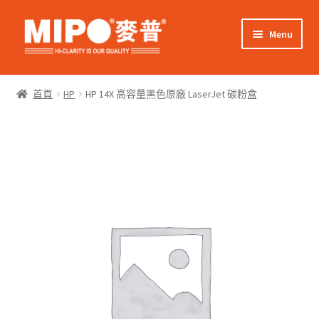
Skip
Skip
Menu
to
to
navigation
content
Expand
網上購物
child
首頁
HP
HP 14X 高容量黑色原廠 LaserJet 碳粉盒
menu
Expand
關於我們
child
menu
Expand
零售客戶
child
menu
Expand
商業客戶
child
menu
我的帳戶