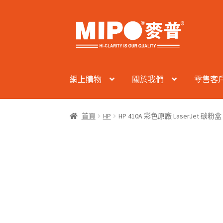
Skip
Skip
to
to
navigation
content
網上購物
關於我們
零售客
首頁
HP
HP 410A 彩色原廠 LaserJet 碳粉盒