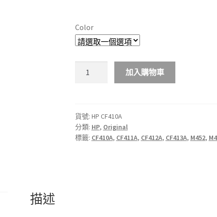
range:
$948.00
Color
through
$1,288.00
HP
加入購物車
410A
彩
色
原
貨號:
HP CF410A
分類:
HP
,
Original
廠
標籤:
CF410A
,
CF411A
,
CF412A
,
CF413A
,
M452
,
M4
LaserJet
碳
粉
盒
數
描述
量