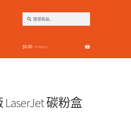
搜
搜
尋
尋
關
鍵
字:
$
0.00
0 items
 LaserJet 碳粉盒