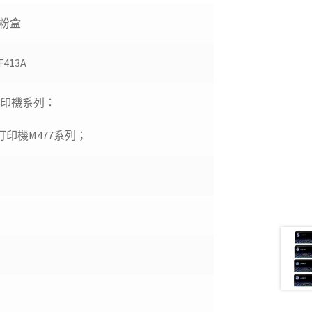
 碳粉盒
CF413A
452打印禨系列：
多功能打印機M477系列；