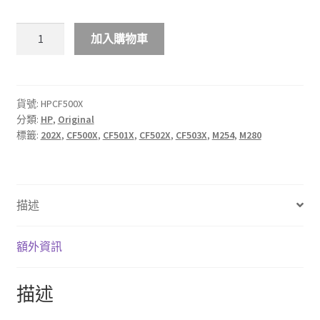
$1,088.00
HP
加入購物車
202X
高
打
印
貨號:
HPCF500X
分類:
HP
,
Original
量
標籤:
202X
,
CF500X
,
CF501X
,
CF502X
,
CF503X
,
M254
,
M280
彩
色
原
廠
描述
LaserJet
碳
粉
額外資訊
匣
數
描述
量