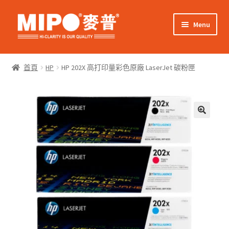
Skip
Skip
Menu
to
to
navigation
content
Expand
網上購物
child
首頁
HP
HP 202X 高打印量彩色原廠 LaserJet 碳粉匣
menu
Expand
關於我們
child
menu
Expand
零售客戶
child
menu
Expand
商業客戶
child
menu
我的帳戶