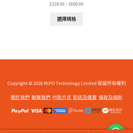
Price
$
318.00
–
$
600.00
range:
This
$318.00
選擇規格
product
through
has
$600.00
multiple
variants.
The
options
may
be
chosen
Copyright © 2026 MIPO Technology Limited 保留所有權利
on
關於我們
聯繫我們
付款方式
配送及運費
條款及細則
the
product
page