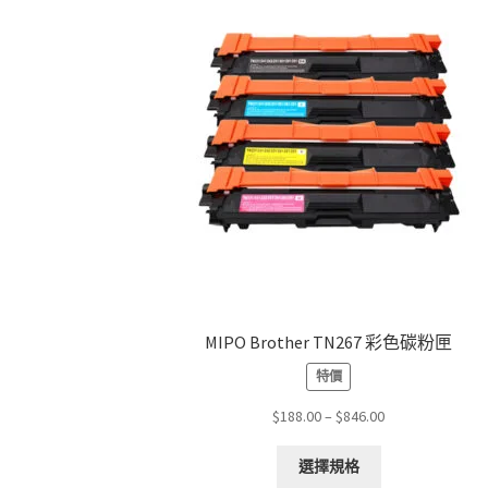
MIPO Brother TN267 彩色碳粉匣
特價
Price
$
188.00
–
$
846.00
range:
This
$188.00
選擇規格
product
through