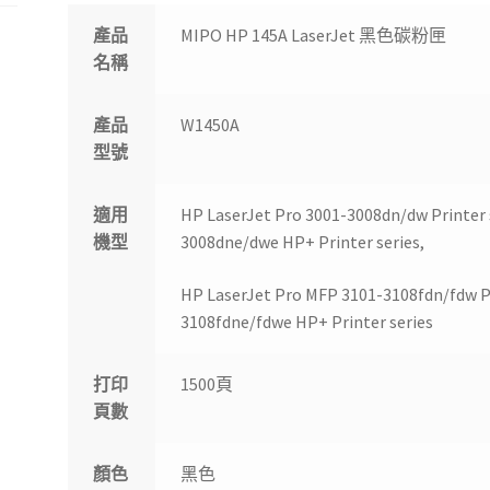
產品
MIPO HP 145A LaserJet 黑色碳粉匣
名稱
產品
W1450A
型號
適用
HP LaserJet Pro 3001-3008dn/dw Printer s
機型
3008dne/dwe HP+ Printer series,
HP LaserJet Pro MFP 3101-3108fdn/fdw Pr
3108fdne/fdwe HP+ Printer series
打印
1500頁
頁數
顏色
黑色