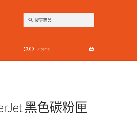
搜
搜
尋
尋
關
鍵
字:
$
0.00
0 items
LaserJet 黑色碳粉匣