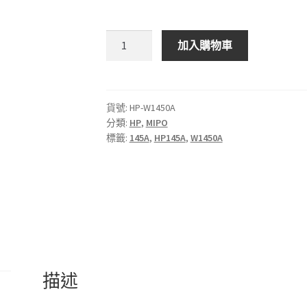
MIPO
加入購物車
HP
145A
LaserJet
黑
貨號:
HP-W1450A
分類:
HP
,
MIPO
色
標籤:
145A
,
HP145A
,
W1450A
碳
粉
匣
數
量
描述