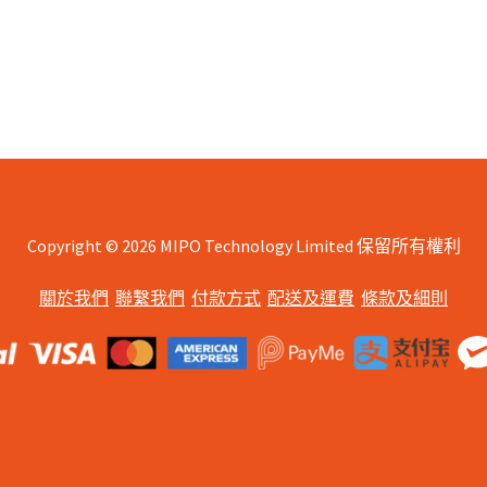
variants.
The
options
may
be
chosen
on
the
product
page
Copyright © 2026 MIPO Technology Limited 保留所有權利
關於我們
聯繫我們
付款方式
配送及運費
條款及細則