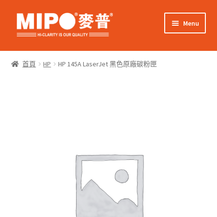
Skip
Skip
Menu
to
to
navigation
content
Expand
網上購物
child
首頁
HP
HP 145A LaserJet 黑色原廠碳粉匣
menu
Expand
關於我們
child
menu
Expand
零售客戶
child
menu
Expand
商業客戶
child
menu
我的帳戶