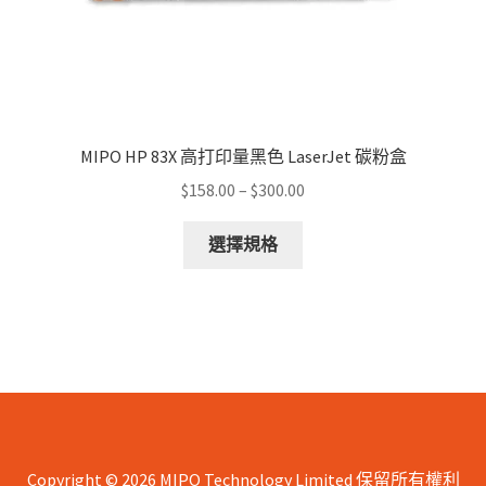
page
MIPO HP 83X 高打印量黑色 LaserJet 碳粉盒
Price
$
158.00
–
$
300.00
range:
This
$158.00
選擇規格
product
through
has
$300.00
multiple
variants.
The
options
may
be
chosen
Copyright © 2026 MIPO Technology Limited 保留所有權利