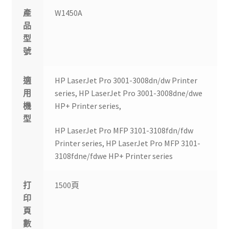
產
W1450A
品
型
號
適
HP LaserJet Pro 3001-3008dn/dw Printer
用
series, HP LaserJet Pro 3001-3008dne/dwe
機
HP+ Printer series,
型
HP LaserJet Pro MFP 3101-3108fdn/fdw
Printer series, HP LaserJet Pro MFP 3101-
3108fdne/fdwe HP+ Printer series
打
1500頁
印
頁
數