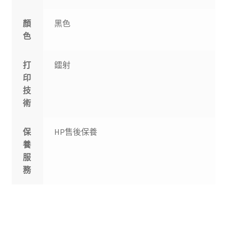
顏
黑色
色
打
鐳射
印
技
術
保
HP售後保養
養
服
務