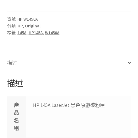
LaserJet
黑
色
貨號:
HP W1450A
分類:
HP
,
Original
原
標籤:
145A
,
HP145A
,
W1450A
廠
碳
粉
匣
描述
數
量
描述
產
HP 145A LaserJet 黑色原廠碳粉匣
品
名
稱