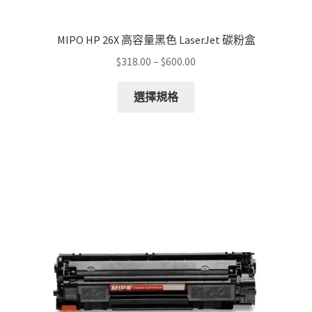
MIPO HP 26X 高容量黑色 LaserJet 碳粉盒
Price
$
318.00
–
$
600.00
range:
This
$318.00
選擇規格
product
through
has
$600.00
multiple
variants.
The
options
may
be
chosen
on
the
product