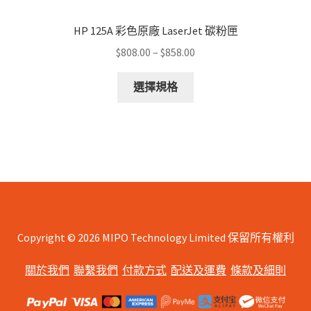
HP 125A 彩色原廠 LaserJet 碳粉匣
Price
$
808.00
–
$
858.00
range:
This
$808.00
選擇規格
product
through
has
$858.00
multiple
variants.
The
options
may
be
chosen
Copyright © 2026 MIPO Technology Limited 保留所有權利
on
關於我們
聯繫我們
付款方式
配送及運費
條款及細則
the
product
page