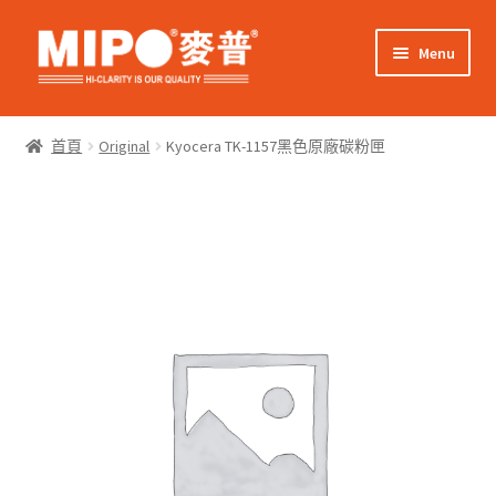
Skip
Skip
Menu
to
to
navigation
content
Expand
網上購物
child
首頁
Original
Kyocera TK-1157黑色原廠碳粉匣
menu
Expand
關於我們
child
menu
Expand
零售客戶
child
menu
Expand
商業客戶
child
menu
我的帳戶