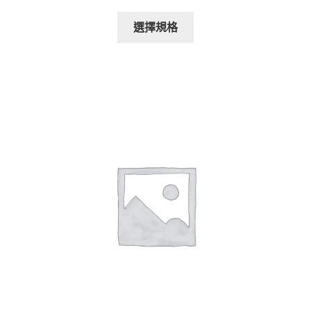
range:
This
$988.00
選擇規格
product
through
has
$1,088.00
multiple
variants.
The
options
may
be
chosen
on
the
product
page