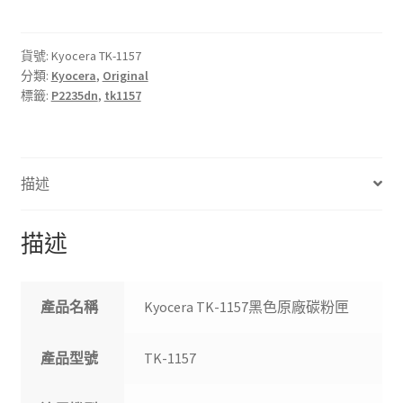
1157
黑
色
貨號:
Kyocera TK-1157
分類:
Kyocera
,
Original
原
標籤:
P2235dn
,
tk1157
廠
碳
粉
匣
描述
數
量
描述
產品名稱
Kyocera TK-1157黑色原廠碳粉匣
產品型號
TK-1157