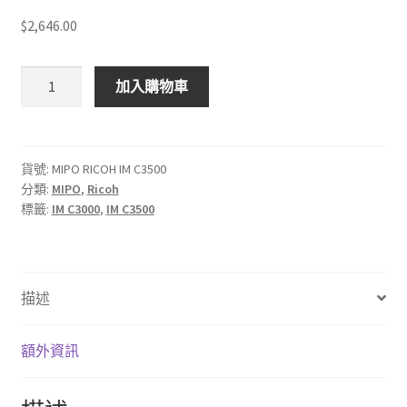
$2,646.00
$
2,646.00
MIPO
加入購物車
RICOH
IM
C3500
打
貨號:
MIPO RICOH IM C3500
分類:
MIPO
,
Ricoh
印
標籤:
IM C3000
,
IM C3500
機
碳
粉
匣
描述
數
量
額外資訊