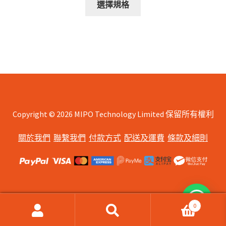
$108.00
選擇規格
product
through
has
$200.00
multiple
variants.
The
options
may
be
chosen
Copyright © 2026 MIPO Technology Limited 保留所有權利
on
關於我們
聯繫我們
付款方式
配送及運費
條款及細則
the
product
page
0
搜
搜