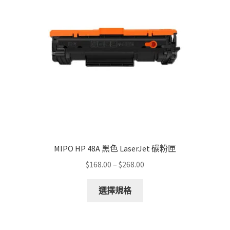
MIPO HP 48A 黑色 LaserJet 碳粉匣
Price
$
168.00
–
$
268.00
range:
This
$168.00
選擇規格
product
through
has
$268.00
multiple