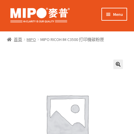
Skip
Skip
Menu
to
to
navigation
content
Expand
網上購物
child
首頁
MIPO
MIPO RICOH IM C3500 打印機碳粉匣
menu
Expand
關於我們
child
menu
Expand
零售客戶
child
menu
Expand
商業客戶
child
menu
我的帳戶