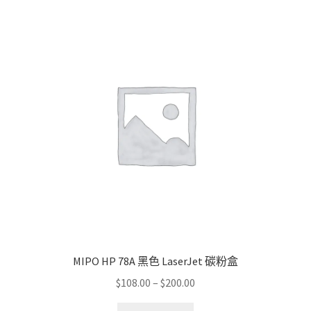
variants.
The
options
may
be
chosen
on
the
product
page
MIPO HP 78A 黑色 LaserJet 碳粉盒
Price
$
108.00
–
$
200.00
range:
This