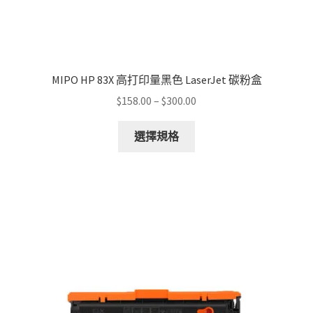
MIPO HP 83X 高打印量黑色 LaserJet 碳粉盒
Price
$
158.00
–
$
300.00
range:
This
$158.00
選擇規格
product
through
has
$300.00
multiple
variants.
The
options
may
be
chosen
on