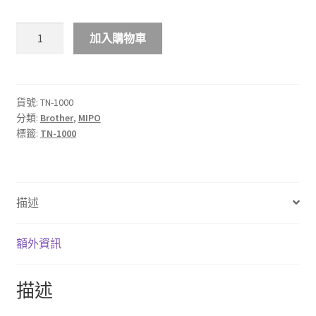
$310.00
MIPO
加入購物車
BROTHER
TN-
1000
黑
貨號:
TN-1000
分類:
Brother
,
MIPO
色
標籤:
TN-1000
碳
粉
盒
數
描述
量
額外資訊
描述