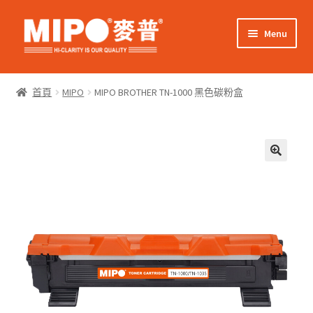
Skip
Skip
Menu
to
to
navigation
content
Expand
網上購物
child
首頁
MIPO
MIPO BROTHER TN-1000 黑色碳粉盒
menu
Expand
關於我們
child
menu
Expand
零售客戶
child
menu
Expand
商業客戶
child
menu
我的帳戶