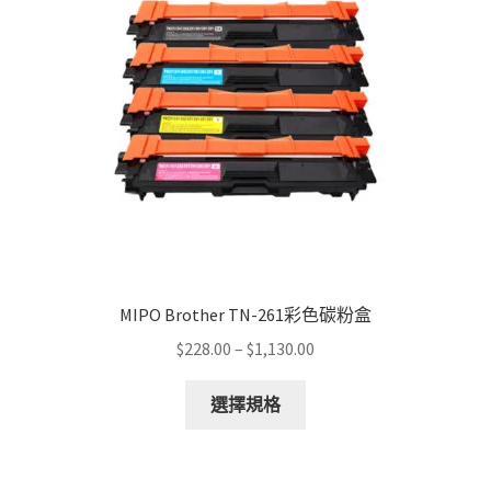
be
chosen
on
the
product
page
MIPO Brother TN-261彩色碳粉盒
Price
$
228.00
–
$
1,130.00
range:
This
$228.00
選擇規格
product
through
has
$1,130.00
multiple