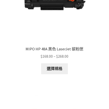
the
product
page
MIPO HP 48A 黑色 LaserJet 碳粉匣
Price
$
168.00
–
$
268.00
range:
This
$168.00
選擇規格
product
through
has
$268.00
multiple
variants.
The
options
may