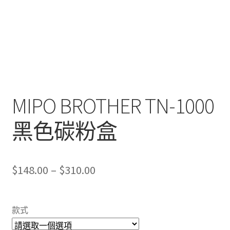
MIPO BROTHER TN-1000
黑色碳粉盒
Price
$
148.00
–
$
310.00
range:
$148.00
款式
through