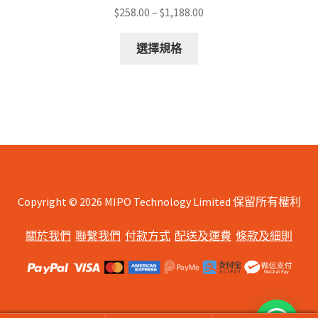
Price
$
258.00
–
$
1,188.00
range:
This
$258.00
選擇規格
product
through
has
$1,188.00
multiple
variants.
The
options
may
be
chosen
Copyright © 2026 MIPO Technology Limited 保留所有權利
on
關於我們
聯繫我們
付款方式
配送及運費
條款及細則
the
product
page