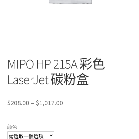
MIPO HP 215A 彩色
LaserJet 碳粉盒
Price
$
208.00
–
$
1,017.00
range:
$208.00
颜色
through