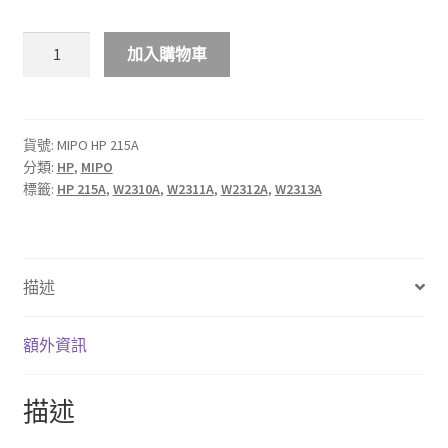
$1,017.00
MIPO
加入購物車
HP
215A
彩
色
貨號:
MIPO HP 215A
分類:
HP
,
MIPO
LaserJet
標籤:
HP 215A
,
W2310A
,
W2311A
,
W2312A
,
W2313A
碳
粉
盒
數
描述
量
額外資訊
描述