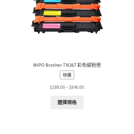
MIPO Brother TN267 彩色碳粉匣
特價
Price
$
188.00
–
$
846.00
range:
This
$188.00
選擇規格
product
through
has
$846.00
multiple
variants.