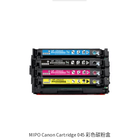
through
has
$570.00
multiple
variants.
The
options
may
be
chosen
on
the
product
page
MIPO Canon Cartridge 045 彩色碳粉盒