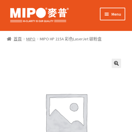
Skip
Skip
Menu
to
to
navigation
content
Expand
網上購物
child
首頁
MIPO
MIPO HP 215A 彩色LaserJet 碳粉盒
menu
Expand
關於我們
child
menu
Expand
零售客戶
child
menu
Expand
商業客戶
child
menu
我的帳戶