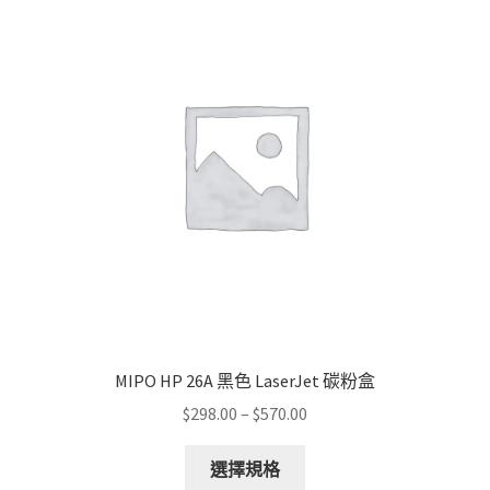
The
options
may
be
chosen
on
the
product
page
MIPO HP 26A 黑色 LaserJet 碳粉盒
Price
$
298.00
–
$
570.00
range:
This
$298.00
選擇規格
product