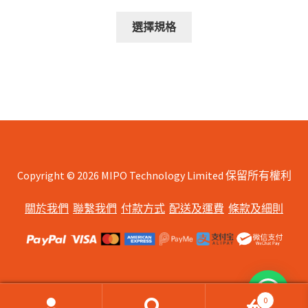
range:
This
$988.00
選擇規格
product
through
has
$1,088.00
multiple
variants.
The
options
may
be
chosen
Copyright © 2026 MIPO Technology Limited 保留所有權利
on
關於我們
聯繫我們
付款方式
配送及運費
條款及細則
the
product
page
0