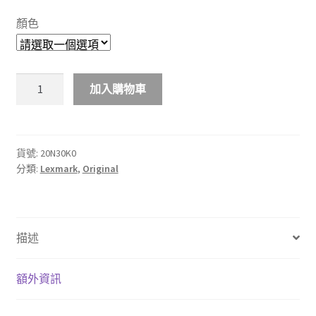
$520.00
顏色
through
$550.00
Lexmark
加入購物車
20N30K0,
20N30C0,
20N30Y0,
20N30M0
貨號:
20N30K0
分類:
Lexmark
,
Original
原
廠
碳
粉
描述
盒
數
量
額外資訊