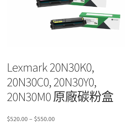
Lexmark 20N30K0,
20N30C0, 20N30Y0,
20N30M0 原廠碳粉盒
Price
$
520.00
–
$
550.00
range: