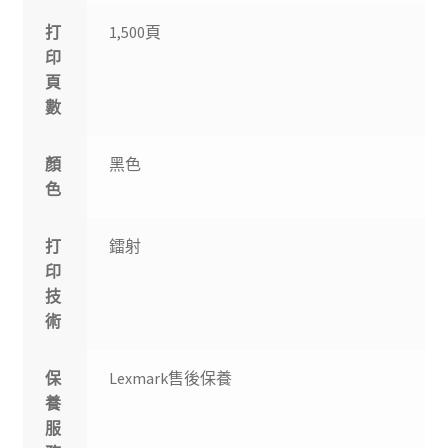
打
1,500頁
印
頁
數
顏
黑色
色
打
鐳射
印
技
術
保
Lexmark售後保養
養
服