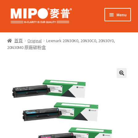
Skip
Skip
Menu
to
to
navigation
content
Expand
網上購物
child
首頁
Original
Lexmark 20N30K0, 20N30C0, 20N30Y0,
menu
Expand
20N30M0 原廠碳粉盒
關於我們
child
menu
Expand
零售客戶
child
menu
Expand
商業客戶
child
menu
我的帳戶