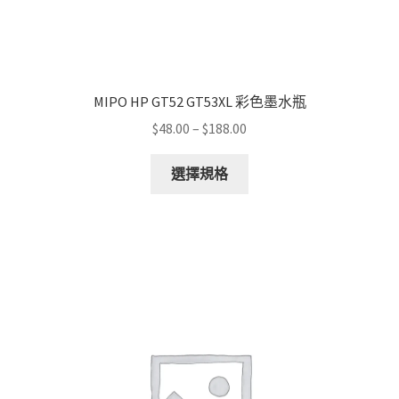
MIPO HP GT52 GT53XL 彩色墨水瓶
Price
$
48.00
–
$
188.00
range:
This
$48.00
選擇規格
product
through
has
$188.00
multiple
variants.
The
options
may
be
chosen
on