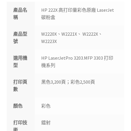
產品名
HP 222X 高打印量彩色原廠 LaserJet
稱
碳粉盒
產品型
W2220X、W2221X、 W2222X、
號
W2223X
適用機
HP LaserJetPro 3203.MFP 3303 打印
型
機系列
打印頁
黑色3,200頁；彩色2,500頁
數
顏色
彩色
打印技
鐳射
術