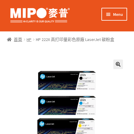
Skip
Skip
Menu
to
to
navigation
content
Expand
網上購物
child
首頁
HP
HP 222X 高打印量彩色原廠 LaserJet 碳粉盒
menu
Expand
關於我們
child
menu
Expand
零售客戶
child
menu
Expand
商業客戶
child
menu
我的帳戶