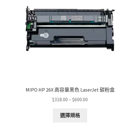
MIPO HP 26X 高容量黑色 LaserJet 碳粉盒
Price
$
318.00
–
$
600.00
range:
This
$318.00
選擇規格
product
through
has
$600.00
multiple