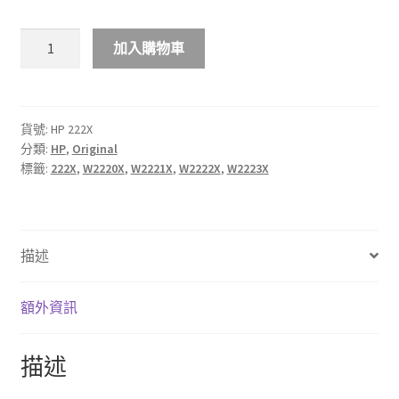
$898.00
HP
加入購物車
222X
高
打
印
貨號:
HP 222X
分類:
HP
,
Original
量
標籤:
222X
,
W2220X
,
W2221X
,
W2222X
,
W2223X
彩
色
原
廠
描述
LaserJet
碳
粉
額外資訊
盒
數
描述
量