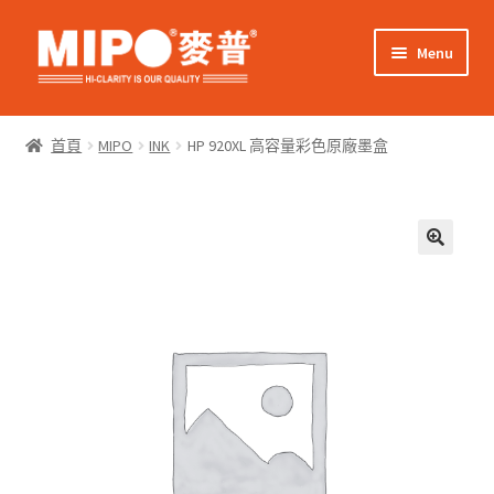
Skip
Skip
Menu
to
to
navigation
content
Expand
網上購物
child
首頁
MIPO
INK
HP 920XL 高容量彩色原廠墨盒
menu
Expand
關於我們
child
menu
Expand
零售客戶
child
menu
Expand
商業客戶
child
menu
我的帳戶