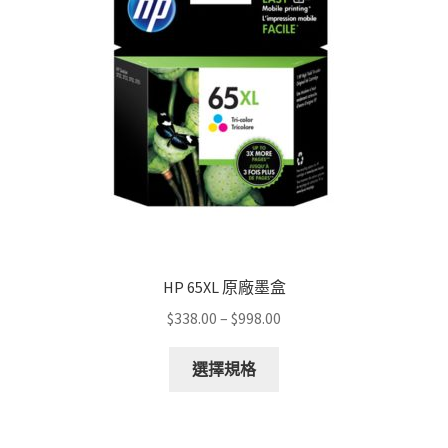
be
chosen
on
the
product
page
HP 65XL 原廠墨盒
Price
$
338.00
–
$
998.00
range:
This
$338.00
選擇規格
product
through
has
$998.00
multiple