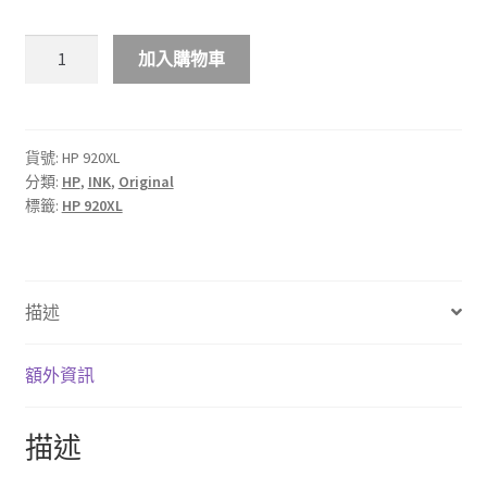
$500.00
HP
加入購物車
920XL
高
容
量
貨號:
HP 920XL
分類:
HP
,
INK
,
Original
彩
標籤:
HP 920XL
色
原
廠
墨
描述
盒
數
量
額外資訊
描述