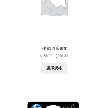
HP 63 原廠墨盒
Price
$
188.00
–
$
258.00
range:
This
$188.00
選擇規格
product
through
has
$258.00
multiple
variants.
The
options
may