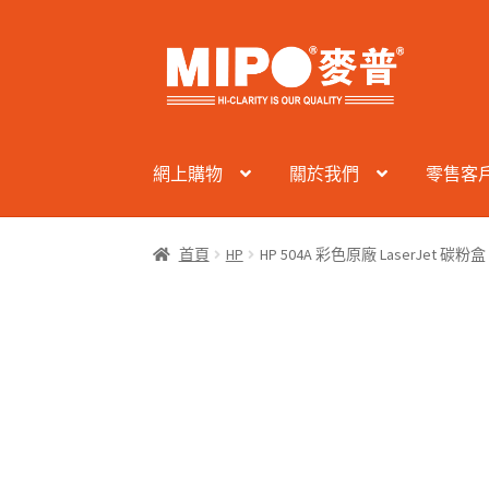
Skip
Skip
to
to
navigation
content
網上購物
關於我們
零售客
首頁
HP
HP 504A 彩色原廠 LaserJet 碳粉盒