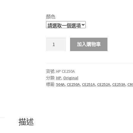
range:
$1,388.00
顏色
through
$2,788.00
HP
加入購物車
504A
彩
色
原
貨號:
HP CE250A
分類:
HP
,
Original
廠
標籤:
504A
,
CE250A
,
CE251A
,
CE252A
,
CE253A
,
CM
LaserJet
碳
粉
盒
數
描述
量