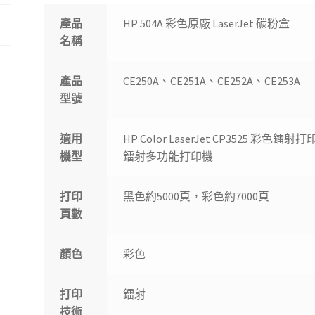
產品
HP 504A 彩色原廠 LaserJet 碳粉盒
名稱
產品
CE250A、CE251A、CE252A、CE253A
型號
適用
HP Color LaserJet CP3525 彩色鐳射打
機型
鐳射多功能打印機
打印
黑色約5000頁，彩色約7000頁
頁數
顏色
彩色
打印
鐳射
技術