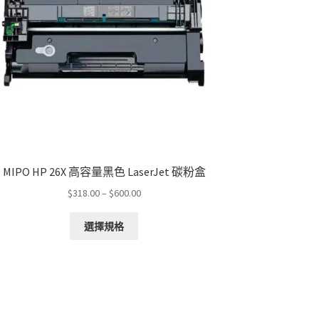
MIPO HP 26X 高容量黑色 LaserJet 碳粉盒
Price
$
318.00
–
$
600.00
range:
This
$318.00
選擇規格
product
through
has
$600.00
multiple
variants.
The
options