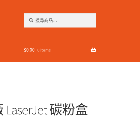
搜
搜
尋
尋
關
鍵
字:
$
0.00
0 items
 LaserJet 碳粉盒