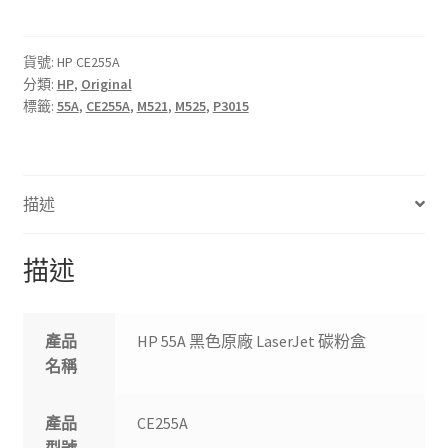
黑
色
原
貨號:
HP CE255A
分類:
HP
,
Original
廠
標籤:
55A
,
CE255A
,
M521
,
M525
,
P3015
LaserJet
碳
粉
盒
描述
數
量
描述
產品
HP 55A 黑色原廠 LaserJet 碳粉盒
名稱
產品
CE255A