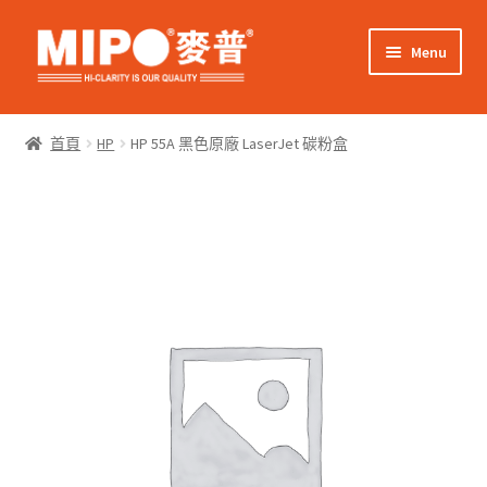
Skip
Skip
Menu
to
to
navigation
content
Expand
網上購物
child
首頁
HP
HP 55A 黑色原廠 LaserJet 碳粉盒
menu
Expand
關於我們
child
menu
Expand
零售客戶
child
menu
Expand
商業客戶
child
menu
我的帳戶