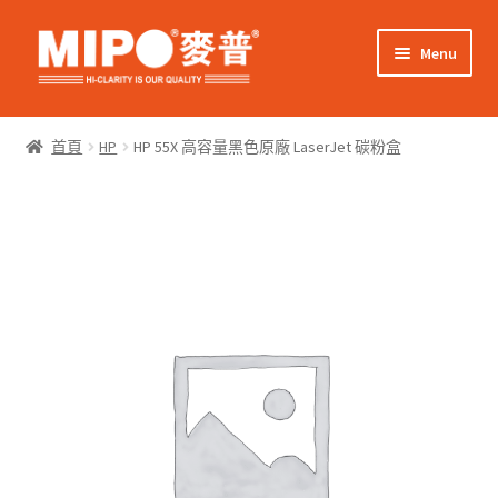
Skip
Skip
Menu
to
to
navigation
content
Expand
網上購物
child
首頁
HP
HP 55X 高容量黑色原廠 LaserJet 碳粉盒
menu
Expand
關於我們
child
menu
Expand
零售客戶
child
menu
Expand
商業客戶
child
menu
我的帳戶