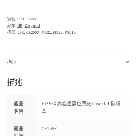
高
容
量
貨號:
HP CE255X
分類:
HP
,
Original
黑
標籤:
55X
,
CE255X
,
M521
,
M525
,
P3015
色
原
廠
LaserJet
描述
碳
粉
盒
描述
數
量
產品
HP 55X 高容量黑色原廠 LaserJet 碳粉
名稱
盒
產品
CE255X