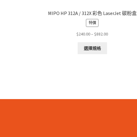
MIPO HP 312A / 312X 彩色 LaserJet 碳粉盒
特價
Price
$
240.00
–
$
882.00
range:
This
$240.00
選擇規格
product
through
has
$882.00
multiple
variants.
The
options
may
be
chosen
on
the
product
page