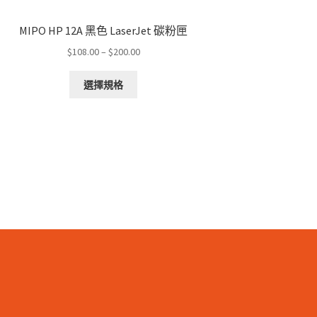
MIPO HP 12A 黑色 LaserJet 碳粉匣
Price
$
108.00
–
$
200.00
range:
This
$108.00
選擇規格
product
through
has
$200.00
multiple
variants.
The
options
may
be
chosen
on
the
product
page