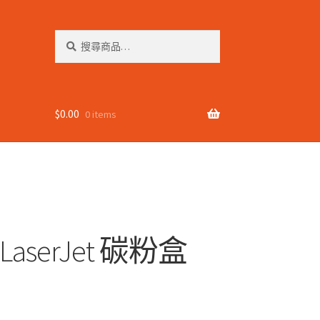
搜
搜
尋
尋
關
鍵
字:
$
0.00
0 items
LaserJet 碳粉盒