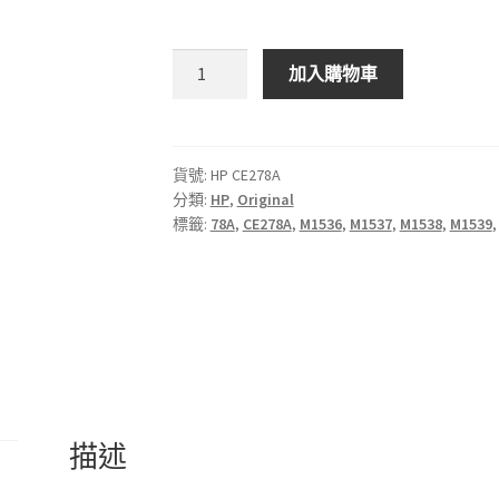
HP
加入購物車
78A
黑
色
原
貨號:
HP CE278A
分類:
HP
,
Original
廠
標籤:
78A
,
CE278A
,
M1536
,
M1537
,
M1538
,
M1539
LaserJet
碳
粉
盒
數
量
描述