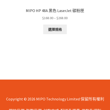
MIPO HP 48A 黑色 LaserJet 碳粉匣
Price
$
168.00
–
$
268.00
range:
This
$168.00
選擇規格
product
through
has
$268.00
multiple
variants.
The
options
may
be
chosen
on
the
product
page
Copyright © 2026 MIPO Technology Limited 保留所有權利